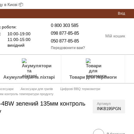
у в Києві 📦
Вхід
0 800 303 585
 роботи:
098 877-85-85
:
10:00-19:00
Мій кошик
11:00-15:00
050 877-85-85
вихідний
Передзвонити вам?
Акумулятори та ліхтарі
Товари для перемоги
аксесуари
Аксесуари для грилів
Цифрові BBQ термометри
мм контроль температури продукту
Q-4BW зелений 135мм контроль
Артикул
INKB195PGN
у