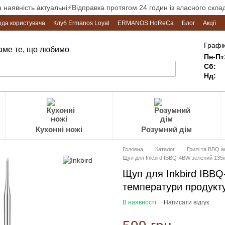
а наявність актуальні⚡Відправка протягом 24 годин із власного склад
ода користувача
Клуб Ermanos Loyal
ERMANOS HoReCa
Блог
Акції
Графік
Саме те, що любимо
Пн-Пт
Сб:
Нд:
Кухонні ножі
Розумний дім
Головна
Каталог
Грилі та BBQ 
Щуп для Inkbird IBBQ-4BW зелений 135
Щуп для Inkbird IBB
температури продукт
В наявності
Написати відгук