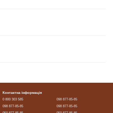
Контактна інформація
0 800 303 585
098 877-85-85
098 877-85-85
098 877-85-85
050 877-85-85
050 877-85-85