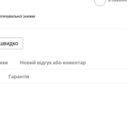
В бажання
опичувальної знижки
 швидко
ики
Новий відгук або коментар
Гарантія