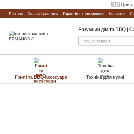
Перейти до основного контенту
🇺🇦 Ціни т
Про нас
Оплата і доставка
Гарантія та повернення
Контакти
Уг
Розумний дім та BBQ | 
Грилі та BBQ аксесуари
Техніка для кухні