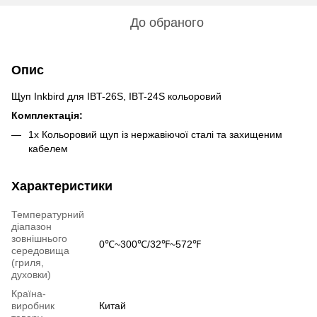
До обраного
Опис
Щуп Inkbird для IBT-26S, IBT-24S кольоровий
Комплектація:
1х Кольоровий щуп із нержавіючої сталі та захищеним
кабелем
Характеристики
Температурний
діапазон
зовнішнього
0℃~300℃/32℉~572℉
середовища
(гриля,
духовки)
Країна-
виробник
Китай