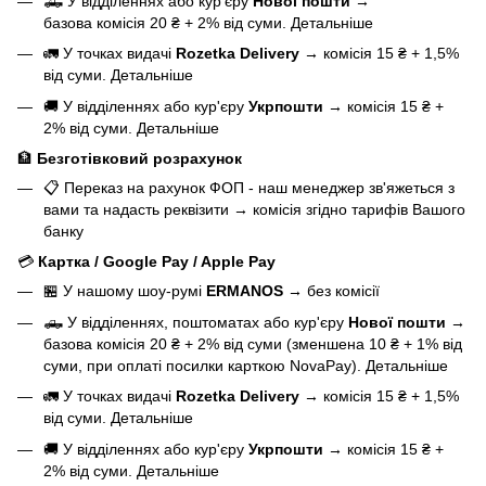
🛻 У відділеннях або кур'єру
Нової пошти
→
базова
комісія 20 ₴ + 2% від суми.
Детальніше
🚛 У точках видачі
Rozetka Delivery
→
комісія 15 ₴ + 1,5%
від суми.
Детальніше
🚚 У відділеннях або кур'єру
Укрпошти
→
комісія 15 ₴ +
2% від суми.
Детальніше
🏦
Безготівковий розрахунок
📋 Переказ на рахунок ФОП - наш менеджер зв'яжеться з
вами та надасть реквізити
→
комісія згідно тарифів Вашого
банку
💳
Картка / Google Pay / Apple Pay
🏪 У нашому
шоу-румі
ERMANOS
→
без комісії
🛻 У відділеннях, поштоматах або кур'єру
Нової пошти
→
базова
комісія 20 ₴ + 2% від суми (зменшена 10 ₴ + 1% від
суми, при оплаті посилки карткою NovaPay).
Детальніше
🚛 У точках видачі
Rozetka Delivery
→
комісія 15 ₴ + 1,5%
від суми.
Детальніше
🚚 У відділеннях або кур'єру
Укрпошти
→
комісія 15 ₴ +
2% від суми.
Детальніше