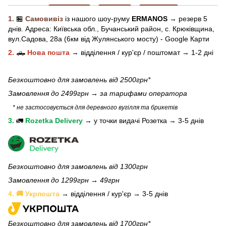
1.
🏪
Самовивіз
із нашого
шоу-рум
у
ERMANOS
→ резерв 5
днів.
Адреса:
Київська обл.,
Бучанський район, с. Крюківщина,
вул.Садова, 28а (6км від Жулянського мосту) - Google Карти
2.
🛻
Нова пошта
→
відділення / кур'єр / поштомат →
1-2 дні
Безкоштовно для замовлень від 2500грн*
Замовлення до 2499грн →
за тарифами оператора
* не застосовується для деревного вугілля та брикетів
3.
🚛
Rozetka Delivery
→
у
точки видачі Розетка →
3-5 днів
Безкоштовно для замовлень від 1300грн
Замовлення до 1299грн → 49грн
4. 🚚 Укрпошта
→ відділення / кур'єр → 3-5 днів
Безкоштовно для замовлень від 1700грн*