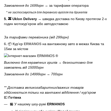
Замовлення до 1699грн →
за тарифами оператора
* не застосовується для деревного вугілля та брикетів
5. 🚕 Uklon Delivery
→
швидка доставка по Києву протягом 2-х
годин мотокурʼєром або автодоставкою
За тарифами перевізника (від 299грн)
6.
📦 Кур'єр
ERMANOS
на вантажному авто в межах Києва та
15км за містом
Виключно для
керамічних грилів
→ безкоштовно для
замовлень від 15000грн
Замовлення до 14999грн → 700грн
** Доставка великогабаритних/важких товарів
здійснюється тільки на вантажні відділення / кур'єром
💵
Готівка
🏪 У нашому
шоу-румі
ERMANOS