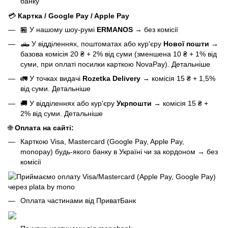
банку
💳
Картка / Google Pay / Apple Pay
🏪 У нашому
шоу-румі
ERMANOS
→
без комісії
🛻 У відділеннях, поштоматах або кур'єру
Нової пошти
→
базова
комісія 20 ₴ + 2% від суми (зменшена 10 ₴ + 1% від
суми, при оплаті посилки карткою NovaPay).
Детальніше
🚛 У точках видачі
Rozetka Delivery
→
комісія 15 ₴ + 1,5%
від суми.
Детальніше
🚚 У відділеннях або кур'єру
Укрпошти
→
комісія 15 ₴ +
2% від суми.
Детальніше
🌐
Оплата на сайті:
Карткою Visa, Mastercard (Google Pay, Apple Pay,
monopay) будь-якого банку в Україні чи за кордоном
→
без
комісії
Оплата частинами від ПриватБанк