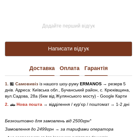
Додайте перший відгук
Написати відгук
Доставка
Оплата
Гарантія
1.
🏪
Самовивіз
із нашого
шоу-рум
у
ERMANOS
→ резерв 5
днів.
Адреса:
Київська обл.,
Бучанський район, с. Крюківщина,
вул.Садова, 28а (6км від Жулянського мосту) - Google Карти
2.
🛻
Нова пошта
→
відділення / кур'єр / поштомат →
1-2 дні
Безкоштовно для замовлень від 2500грн*
Замовлення до 2499грн →
за тарифами оператора