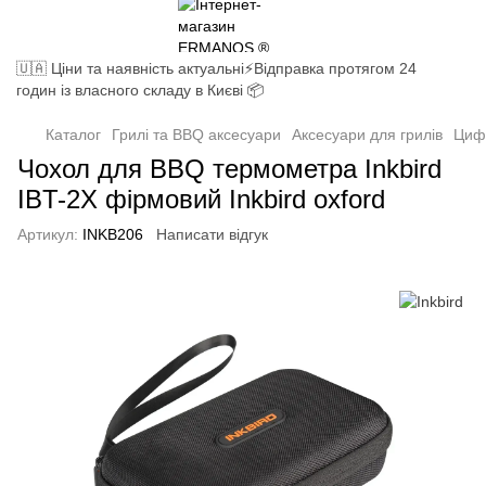
🇺🇦 Ціни та наявність актуальні⚡Відправка протягом 24
годин із власного складу в Києві 📦
Каталог
Грилі та BBQ аксесуари
Аксесуари для грилів
Циф
Чохол для BBQ термометра Inkbird
IBT-2X фірмовий Inkbird oxford
Артикул:
INKB206
Написати відгук