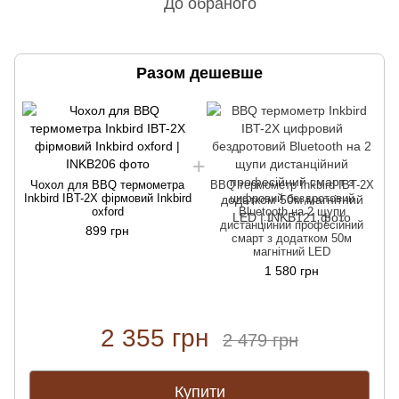
До обраного
Разом дешевше
Чохол для BBQ термометра
BBQ термометр Inkbird IBT-2X
Inkbird IBT-2X фірмовий Inkbird
цифровий бездротовий
I
oxford
Bluetooth на 2 щупи
дистанційний професійний
899 грн
смарт з додатком 50м
магнітний LED
1 580 грн
2 355 грн
2 479 грн
Купити