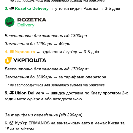
* не застосовується для деревного вугілля та брикетів
3.
🚛
Rozetka Delivery
→
у
точки видачі Розетка →
3-5 днів
Безкоштовно для замовлень від 1300грн
Замовлення до 1299грн → 49грн
4. 🚚 Укрпошта
→ відділення / кур'єр → 3-5 днів
Безкоштовно для замовлень від 1700грн*
Замовлення до 1699грн →
за тарифами оператора
* не застосовується для деревного вугілля та брикетів
5. 🚕 Uklon Delivery
→
швидка доставка по Києву протягом 2-х
годин мотокурʼєром або автодоставкою
За тарифами перевізника (від 299грн)
6.
📦 Кур'єр
ERMANOS
на вантажному авто в межах Києва та
15км за містом