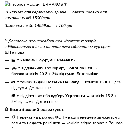
Виключно для
керамічних грилів
→ безкоштовно для
замовлень від 15000грн
Замовлення до 14999грн → 700грн
** Доставка великогабаритних/важких товарів
здійснюється тільки на вантажні відділення / кур'єром
💵
Готівка
🏪 У нашому
шоу-румі
ERMANOS
🛻 У відділеннях або кур'єру
Нової пошти
→
базова
комісія 20 ₴ + 2% від суми.
Детальніше
🚛 У точках видачі
Rozetka Delivery
→
комісія 15 ₴ + 1,5%
від суми.
Детальніше
🚚 У відділеннях або кур'єру
Укрпошти
→
комісія 15 ₴ +
2% від суми.
Детальніше
🏦
Безготівковий розрахунок
📋 Переказ на рахунок ФОП - наш менеджер зв'яжеться з
вами та надасть реквізити
→
комісія згідно тарифів Вашого