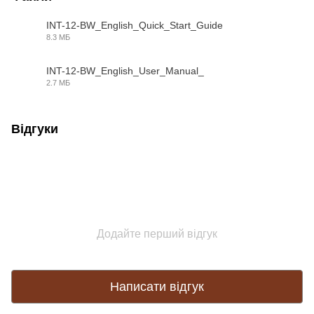
INT-12-BW_English_Quick_Start_Guide
8.3 МБ
PDF
INT-12-BW_English_User_Manual_
2.7 МБ
PDF
Відгуки
Додайте перший відгук
Написати відгук