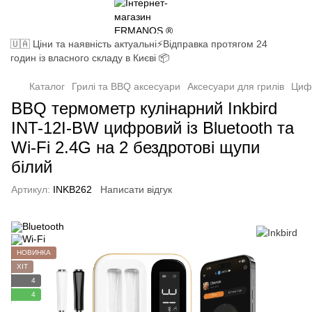
🇺🇦 Ціни та наявність актуальні⚡Відправка протягом 24
годин із власного складу в Києві 📦
Каталог
Грилі та BBQ аксесуари
Аксесуари для грилів
Циф
BBQ термометр кулінарний Inkbird
INT-12I-BW цифровий із Bluetooth та
Wi-Fi 2.4G на 2 бездротові щупи
білий
Артикул:
INKB262
Написати відгук
НОВИНКА
ХІТ
4
4