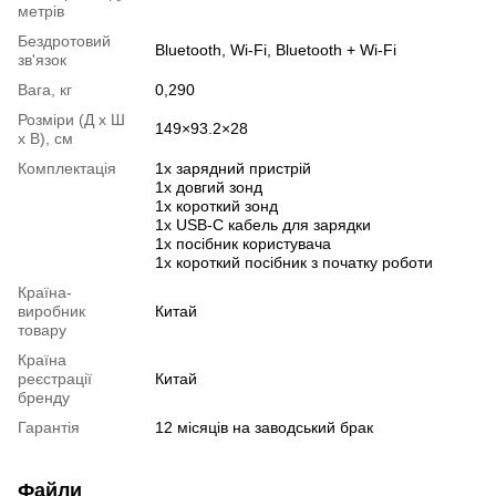
метрів
Бездротовий
Bluetooth, Wi-Fi, Bluetooth + Wi-Fi
зв'язок
Вага, кг
0,290
Розміри (Д х Ш
149×93.2×28
х В), см
Комплектація
1х зарядний пристрій
1х довгий зонд
1х короткий зонд
1х USB-C кабель для зарядки
1х посібник користувача
1х короткий посібник з початку роботи
Країна-
виробник
Китай
товару
Країна
реєстрації
Китай
бренду
Гарантія
12 місяців на заводський брак
Файли