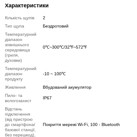
Характеристики
Кількість щупів
2
Тип щупа
Бездротовий
Температурний
діапазон
зовнішнього
0℃~300℃/32℉~572℉
середовища
(гриля,
духовки)
Температурний
діапазон
-10 ~ 100℃
продукту
Живлення
Вбудований акумулятор
Пило- та
IP67
вологозахист
Відстань
підключення
(від пристрою
до смартфона/
Покриття мережі Wi-Fi, 100 - Bluetooth
базової станції,
без перешкод),