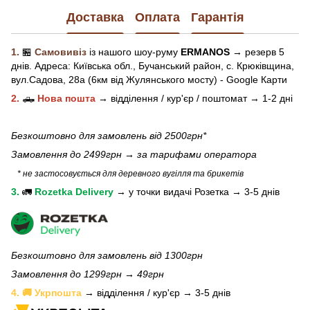
Доставка
Оплата
Гарантія
1.
🏪
Самовивіз
із нашого
шоу-рум
у
ERMANOS
→ резерв 5
днів.
Адреса:
Київська обл.,
Бучанський район, с. Крюківщина,
вул.Садова, 28а (6км від Жулянського мосту) - Google Карти
2.
🛻
Нова пошта
→
відділення / кур'єр / поштомат →
1-2 дні
Безкоштовно для замовлень від 2500грн*
Замовлення до 2499грн →
за тарифами оператора
* не застосовується для деревного вугілля та брикетів
3.
🚛
Rozetka Delivery
→
у
точки видачі Розетка →
3-5 днів
Безкоштовно для замовлень від 1300грн
Замовлення до 1299грн → 49грн
4. 🚚 Укрпошта
→ відділення / кур'єр → 3-5 днів