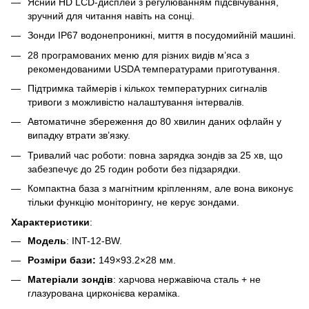
Ясний HD LCD-дисплей з регулюванням підсвічування,
зручний для читання навіть на сонці.
Зонди IP67 водонепроникні, миття в посудомийній машині.
28 програмованих меню для різних видів м’яса з
рекомендованими USDA температурами приготування.
Підтримка таймерів і кількох температурних сигналів
тривоги з можливістю налаштування інтервалів.
Автоматичне збереження до 80 хвилин даних офлайн у
випадку втрати зв’язку.
Тривалий час роботи: повна зарядка зондів за 25 хв, що
забезпечує до 25 годин роботи без підзарядки.
Компактна база з магнітним кріпленням, але вона виконує
тільки функцію моніторингу, не керує зондами.
Характеристики
:
Модель
: INT-12-BW.
Розміри бази:
149×93.2×28 мм.
Матеріали зондів
: харчова нержавіюча сталь + не
глазурована цирконієва кераміка.