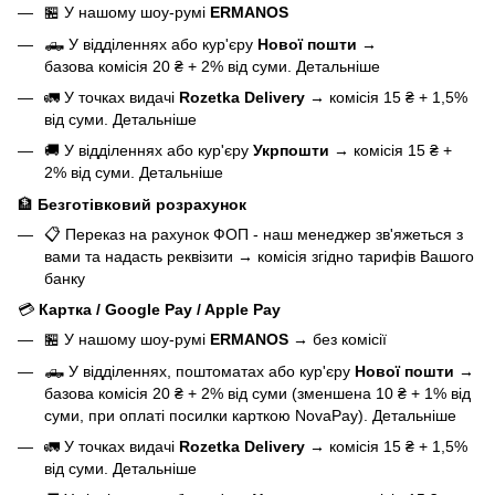
🏪 У нашому
шоу-румі
ERMANOS
🛻 У відділеннях або кур'єру
Нової пошти
→
базова
комісія 20 ₴ + 2% від суми.
Детальніше
🚛 У точках видачі
Rozetka Delivery
→
комісія 15 ₴ + 1,5%
від суми.
Детальніше
🚚 У відділеннях або кур'єру
Укрпошти
→
комісія 15 ₴ +
2% від суми.
Детальніше
🏦
Безготівковий розрахунок
📋 Переказ на рахунок ФОП - наш менеджер зв'яжеться з
вами та надасть реквізити
→
комісія згідно тарифів Вашого
банку
💳
Картка / Google Pay / Apple Pay
🏪 У нашому
шоу-румі
ERMANOS
→
без комісії
🛻 У відділеннях, поштоматах або кур'єру
Нової пошти
→
базова
комісія 20 ₴ + 2% від суми (зменшена 10 ₴ + 1% від
суми, при оплаті посилки карткою NovaPay).
Детальніше
🚛 У точках видачі
Rozetka Delivery
→
комісія 15 ₴ + 1,5%
від суми.
Детальніше