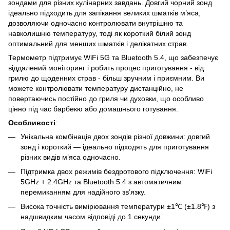
зондами для різних кулінарних завдань. Довгий чорний зонд
ідеально підходить для запікання великих шматків м’яса,
дозволяючи одночасно контролювати внутрішню та
навколишню температуру, тоді як короткий білий зонд
оптимальний для менших шматків і делікатних страв.
Термометр підтримує WiFi 5G та Bluetooth 5.4, що забезпечує
віддалений моніторинг і робить процес приготування - від
грилю до щоденних страв - більш зручним і приємним. Ви
можете контролювати температуру дистанційно, не
повертаючись постійно до гриля чи духовки, що особливо
цінно під час барбекю або домашнього готування.
Особливості
:
Унікальна комбінація двох зондів різної довжини: довгий
зонд і короткий — ідеально підходять для приготування
різних видів м’яса одночасно.
Підтримка двох режимів бездротового підключення: WiFi
5GHz + 2.4GHz та Bluetooth 5.4 з автоматичним
перемиканням для надійного зв’язку.
Висока точність вимірювання температури ±1℃ (±1.8℉) з
надшвидким часом відповіді до 1 секунди.