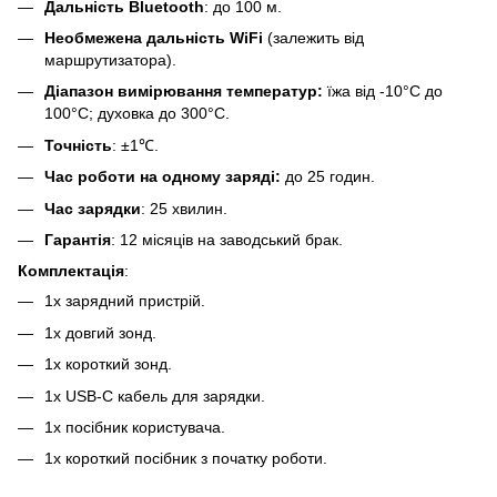
Дальність Bluetooth
: до 100 м.
Необмежена дальність WiFi
(залежить від
маршрутизатора).
Діапазон вимірювання температур:
їжа від -10°С до
100°С; духовка до 300°С.
Точність
: ±1℃.
Час роботи на одному заряді:
до 25 годин.
Час зарядки
: 25 хвилин.
Гарантія
: 12 місяців на заводський брак.
Комплектація
:
1х зарядний пристрій.
1х довгий зонд.
1х короткий зонд.
1х USB-C кабель для зарядки.
1х посібник користувача.
1х короткий посібник з початку роботи.