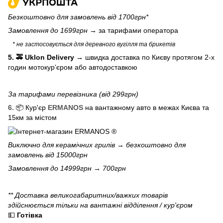
Безкоштовно для замовлень від 1700грн*
Замовлення до 1699грн →
за тарифами оператора
* не застосовується для деревного вугілля та брикетів
5. 🚕 Uklon Delivery
→
швидка доставка по Києву протягом 2-х
годин мотокурʼєром або автодоставкою
За тарифами перевізника (від 299грн)
6.
📦 Кур'єр
ERMANOS
на вантажному авто в межах Києва та
15км за містом
Виключно для
керамічних грилів
→ безкоштовно для
замовлень від 15000грн
Замовлення до 14999грн → 700грн
** Доставка великогабаритних/важких товарів
здійснюється тільки на вантажні відділення / кур'єром
💵
Готівка