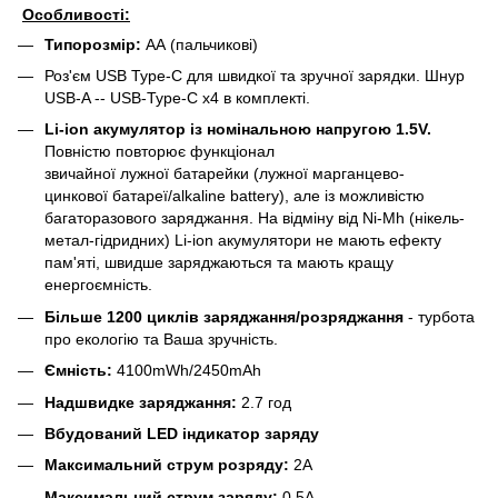
Особливості:
Типорозмір:
АА (пальчикові)
Роз'єм USB Type-C для швидкої та зручної зарядки. Шнур
USB-A -- USB-Type-C x4 в комплекті.
Li-ion акумулятор із номінальною напругою 1.5V.
Повністю повторює функціонал
звичайної лужної батарейки (лужної марганцево-
цинкової батареї/alkaline battery), але із можливістю
багаторазового заряджання. На відміну від Ni-Mh (нікель-
метал-гідридних) Li-ion акумулятори не мають ефекту
пам'яті, швидше заряджаються та мають кращу
енергоємність.
Більше 1200 циклів заряджання/розряджання
- турбота
про екологію та Ваша зручність.
Ємність:
4100mWh/2450mAh
Надшвидке заряджання:
2.7 год
Вбудований LED індикатор заряду
Максимальний струм розряду:
2А
Максимальний струм заряду:
0.5А