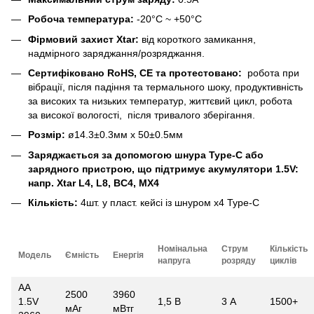
Робоча температура:
-20°C ~ +50°C
Фірмовий захист Xtar:
від короткого замикання,
надмірного заряджання/розряджання.
Сертифіковано RoHS, CE та протестовано:
робота при
вібрації, після падіння та термального шоку, продуктивність
за високих та низьких температур, життєвий цикл, робота
за високої вологості, після тривалого зберігання.
Розмір:
ø14.3±0.3мм х 50±0.5мм
Заряджається за допомогою шнура Type-C або
зарядного пристрою, що підтримує акумулятори 1.5V:
напр.
Xtar L4
,
L8
,
BC4
,
MX4
Кількість:
4шт. у пласт. кейсі із шнуром x4 Type-C
Номінальна
Струм
Кількість
Модель
Ємність
Енергія
напруга
розряду
циклів
AA
2500
3960
1.5V
1,5 В
3 А
1500+
мАг
мВтг