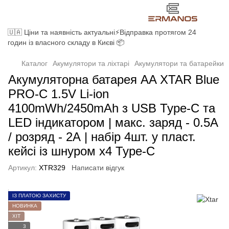
🇺🇦 Ціни та наявність актуальні⚡Відправка протягом 24
годин із власного складу в Києві 📦
Каталог
Акумулятори та ліхтарі
Акумулятори та батарейки
Акумуляторна батарея AA XTAR Blue
PRO-C 1.5V Li-ion
4100mWh/2450mAh з USB Type-C та
LED індикатором | мaкс. заряд - 0.5А
/ розряд - 2А | набір 4шт. у пласт.
кейсі із шнуром x4 Type-C
Артикул:
XTR329
Написати відгук
ІЗ ПЛАТОЮ ЗАХИСТУ
НОВИНКА
ХІТ
3