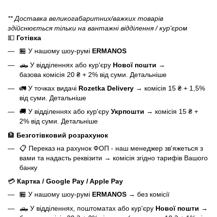
** Доставка великогабаритних/важких товарів
здійснюється тільки на вантажні відділення / кур'єром
💵
Готівка
🏪 У нашому
шоу-румі
ERMANOS
🛻 У відділеннях або кур'єру
Нової пошти
→
базова
комісія 20 ₴ + 2% від суми.
Детальніше
🚛 У точках видачі
Rozetka Delivery
→
комісія 15 ₴ + 1,5%
від суми.
Детальніше
🚚 У відділеннях або кур'єру
Укрпошти
→
комісія 15 ₴ +
2% від суми.
Детальніше
🏦
Безготівковий розрахунок
📋 Переказ на рахунок ФОП - наш менеджер зв'яжеться з
вами та надасть реквізити
→
комісія згідно тарифів Вашого
банку
💳
Картка / Google Pay / Apple Pay
🏪 У нашому
шоу-румі
ERMANOS
→
без комісії
🛻 У відділеннях, поштоматах або кур'єру
Нової пошти
→