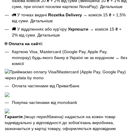
базова
комісія 20 ₴ + 2% від суми (зменшена 10 ₴ + 1% від
суми, при оплаті посилки карткою NovaPay).
Детальніше
🚛 У точках видачі
Rozetka Delivery
→
комісія 15 ₴ + 1,5%
від суми.
Детальніше
🚚 У відділеннях або кур'єру
Укрпошти
→
комісія 15 ₴ +
2% від суми.
Детальніше
🌐
Оплата на сайті:
Карткою Visa, Mastercard (Google Pay, Apple Pay,
monopay) будь-якого банку в Україні чи за кордоном
→
без
комісії
Оплата частинами від ПриватБанк
Покупка частинами від monobank
Гарантія
(якщо передбачена)
надається на кожен товар
індивідуально у відповідності до зобов'язань виробника,
зазначається у картці товару, оформляється відповідним