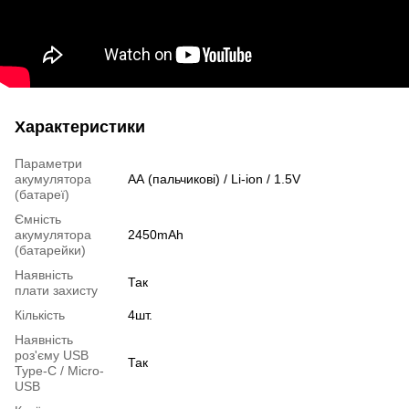
Характеристики
Параметри
акумулятора
АА (пальчикові) / Li-ion / 1.5V
(батареї)
Ємність
акумулятора
2450mAh
(батарейки)
Наявність
Так
плати захисту
Кількість
4шт.
Наявність
роз'єму USB
Так
Type-C / Micro-
USB