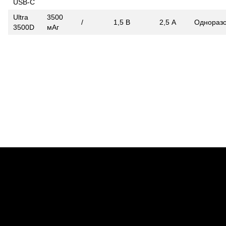
USB-C
Ultra
3500
/
1,5 В
2,5 А
Однораз
3500D
мАг