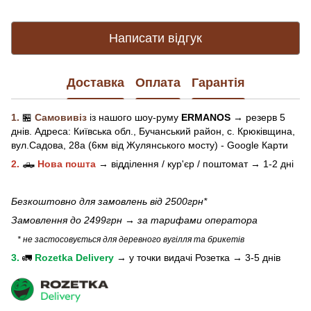
Написати відгук
Доставка
Оплата
Гарантія
1.
🏪
Самовивіз
із нашого
шоу-рум
у
ERMANOS
→ резерв 5
днів.
Адреса:
Київська обл.,
Бучанський район, с. Крюківщина,
вул.Садова, 28а (6км від Жулянського мосту) - Google Карти
2.
🛻
Нова пошта
→
відділення / кур'єр / поштомат →
1-2 дні
Безкоштовно для замовлень від 2500грн*
Замовлення до 2499грн →
за тарифами оператора
* не застосовується для деревного вугілля та брикетів
3.
🚛
Rozetka Delivery
→
у
точки видачі Розетка →
3-5 днів