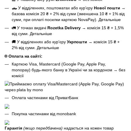
🛻 У відділеннях, поштоматах або кур'єру
Нової пошти
→
базова
комісія 20 ₴ + 2% від суми (зменшена 10 ₴ + 1% від
суми, при оплаті посилки карткою NovaPay).
Детальніше
🚛 У точках видачі
Rozetka Delivery
→
комісія 15 ₴ + 1,5%
від суми.
Детальніше
🚚 У відділеннях або кур'єру
Укрпошти
→
комісія 15 ₴ +
2% від суми.
Детальніше
🌐
Оплата на сайті:
Карткою Visa, Mastercard (Google Pay, Apple Pay,
monopay) будь-якого банку в Україні чи за кордоном
→
без
комісії
Оплата частинами від ПриватБанк
Покупка частинами від monobank
Гарантія
(якщо передбачена)
надається на кожен товар