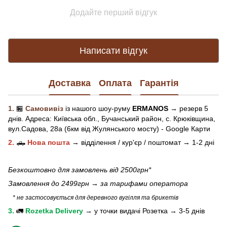
Додайте перший відгук
Написати відгук
Доставка
Оплата
Гарантія
1.
🏪
Самовивіз
із нашого
шоу-рум
у
ERMANOS
→ резерв 5
днів.
Адреса:
Київська обл.,
Бучанський район, с. Крюківщина,
вул.Садова, 28а (6км від Жулянського мосту) - Google Карти
2.
🛻
Нова пошта
→
відділення / кур'єр / поштомат →
1-2 дні
Безкоштовно для замовлень від 2500грн*
Замовлення до 2499грн →
за тарифами оператора
* не застосовується для деревного вугілля та брикетів
3.
🚛
Rozetka Delivery
→
у
точки видачі Розетка →
3-5 днів