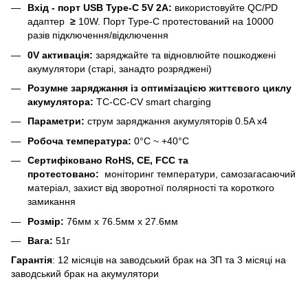
Вхід - порт USB Type-C 5V 2A:
використовуйте
QC/PD
адаптер
≥
10W. Порт Type-C протестований на 10000
разів підключення/відключення
0V активація:
заряджайте та відновлюйте пошкоджені
акумулятори (старі, занадто розряджені)
Розумне заряджання із оптимізацією життєвого циклу
акумулятора:
TC-CC-CV smart charging
Параметри:
струм заряджання акумуляторів 0.5A х4
Робоча температура:
0°C ~ +40°C
Сертифіковано RoHS, CE, FCC та
протестовано:
моніторинг температури, самозагасаючий
матеріал, захист від зворотної полярності та короткого
замикання
Розмір:
76мм х 76.5мм х 27.6мм
Вага:
51г
Гарантія
: 12 місяців на заводський брак на ЗП та 3 місяці на
заводський брак на акумулятори