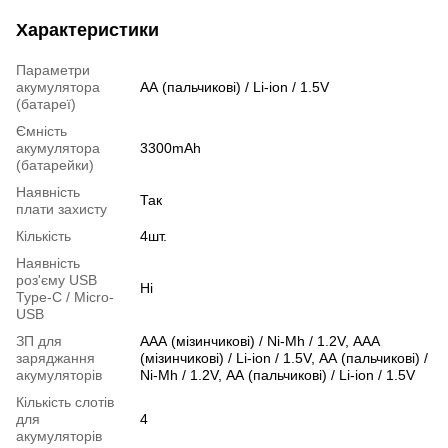
Характеристики
Параметри
акумулятора
АА (пальчикові) / Li-ion / 1.5V
(батареї)
Ємність
акумулятора
3300mAh
(батарейки)
Наявність
Так
плати захисту
Кількість
4шт.
Наявність
роз'єму USB
Ні
Type-C / Micro-
USB
ЗП для
ААА (мізинчикові) / Ni-Mh / 1.2V, ААА
заряджання
(мізинчикові) / Li-ion / 1.5V, АА (пальчикові) /
акумуляторів
Ni-Mh / 1.2V, АА (пальчикові) / Li-ion / 1.5V
Кількість слотів
для
4
акумуляторів