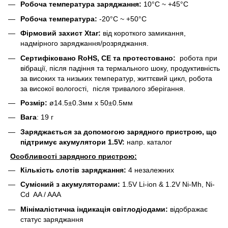
Робоча температура заряджання:
10°C ~ +45°C
Робоча температура:
-20°C ~ +50°C
Фірмовий захист Xtar:
від короткого замикання,
надмірного заряджання/розряджання.
Сертифіковано RoHS, CE та протестовано:
робота при
вібрації, після падіння та термального шоку, продуктивність
за високих та низьких температур, життєвий цикл, робота
за високої вологості, після тривалого зберігання.
Розмір:
ø14.5±0.3мм х 50±0.5мм
Вага
: 19 г
Заряджається за допомогою зарядного пристрою, що
підтримує акумулятори 1.5V:
напр.
каталог
Особливості зарядного пристрою:
Кількість слотів заряджання:
4 незалежних
Сумісний з акумуляторами:
1.5V Li-ion & 1.2V Ni-Mh, Ni-
Cd AA / AAA
Мінімалістична індикація світлодіодами:
відображає
статус заряджання