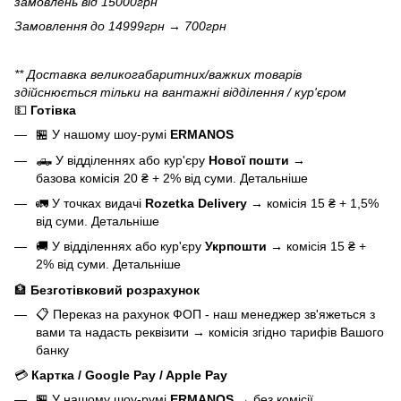
замовлень від 15000грн
Замовлення до 14999грн → 700грн
** Доставка великогабаритних/важких товарів
здійснюється тільки на вантажні відділення / кур'єром
💵
Готівка
🏪 У нашому
шоу-румі
ERMANOS
🛻 У відділеннях або кур'єру
Нової пошти
→
базова
комісія 20 ₴ + 2% від суми.
Детальніше
🚛 У точках видачі
Rozetka Delivery
→
комісія 15 ₴ + 1,5%
від суми.
Детальніше
🚚 У відділеннях або кур'єру
Укрпошти
→
комісія 15 ₴ +
2% від суми.
Детальніше
🏦
Безготівковий розрахунок
📋 Переказ на рахунок ФОП - наш менеджер зв'яжеться з
вами та надасть реквізити
→
комісія згідно тарифів Вашого
банку
💳
Картка / Google Pay / Apple Pay
🏪 У нашому
шоу-румі
ERMANOS
→
без комісії