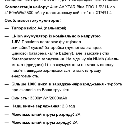
Комплектація набору:
4шт. AA XTAR Blue PRO 1.5V Li-ion
4150mWh/2500mAh у пластиковому кейсі + 1шт. XTAR L4
Особливості акумуляторів:
Типорозмір:
АА (пальчикові)
Li-ion акумулятор із номінальною напругою
1.5V.
Повністю повторює функціонал
звичайної лужної батарейки (лужної марганцево-
цинкової батареї/alkaline battery), але із можливістю
багаторазового заряджання. На відміну від Ni-Mh (нікель-
метал-гідридних) Li-ion акумулятори не мають ефекту
пам'яті, швидше заряджаються та мають кращу
енергоємність.
Більше 1000 циклів заряджання/розряджання
- турбота
про екологію та Ваша зручність.
Ємність:
3300mWh/2000mAh
Надшвидке заряджання:
2.3 год
Максимальний струм розряду:
2А
Максимальний струм заряду:
2А