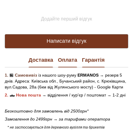
Додайте перший відгук
Написати відгук
Доставка
Оплата
Гарантія
1.
🏪
Самовивіз
із нашого
шоу-рум
у
ERMANOS
→ резерв 5
днів.
Адреса:
Київська обл.,
Бучанський район, с. Крюківщина,
вул.Садова, 28а (6км від Жулянського мосту) - Google Карти
2.
🛻
Нова пошта
→
відділення / кур'єр / поштомат →
1-2 дні
Безкоштовно для замовлень від 2500грн*
Замовлення до 2499грн →
за тарифами оператора
* не застосовується для деревного вугілля та брикетів