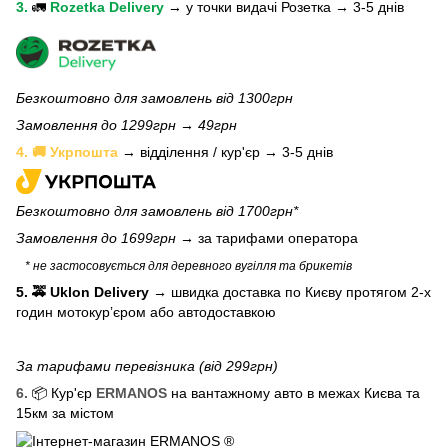
3.
🚛
Rozetka Delivery
→
у
точки видачі Розетка →
3-5 днів
Безкоштовно для замовлень від 1300грн
Замовлення до 1299грн → 49грн
4. 🚚 Укрпошта
→ відділення / кур'єр → 3-5 днів
Безкоштовно для замовлень від 1700грн*
Замовлення до 1699грн →
за тарифами оператора
* не застосовується для деревного вугілля та брикетів
5. 🚕 Uklon Delivery
→
швидка доставка по Києву протягом 2-х
годин мотокурʼєром або автодоставкою
За тарифами перевізника (від 299грн)
6.
📦 Кур'єр
ERMANOS
на вантажному авто в межах Києва та
15км за містом