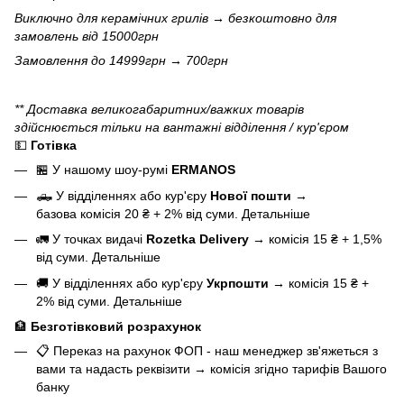
Виключно для
керамічних грилів
→ безкоштовно для
замовлень від 15000грн
Замовлення до 14999грн → 700грн
** Доставка великогабаритних/важких товарів
здійснюється тільки на вантажні відділення / кур'єром
💵
Готівка
🏪 У нашому
шоу-румі
ERMANOS
🛻 У відділеннях або кур'єру
Нової пошти
→
базова
комісія 20 ₴ + 2% від суми.
Детальніше
🚛 У точках видачі
Rozetka Delivery
→
комісія 15 ₴ + 1,5%
від суми.
Детальніше
🚚 У відділеннях або кур'єру
Укрпошти
→
комісія 15 ₴ +
2% від суми.
Детальніше
🏦
Безготівковий розрахунок
📋 Переказ на рахунок ФОП - наш менеджер зв'яжеться з
вами та надасть реквізити
→
комісія згідно тарифів Вашого
банку