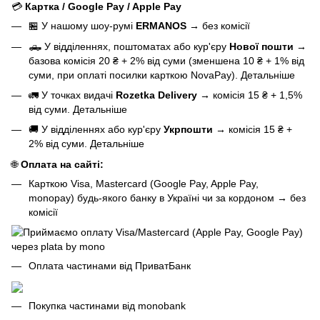
💳
Картка / Google Pay / Apple Pay
🏪 У нашому
шоу-румі
ERMANOS
→
без комісії
🛻 У відділеннях, поштоматах або кур'єру
Нової пошти
→
базова
комісія 20 ₴ + 2% від суми (зменшена 10 ₴ + 1% від
суми, при оплаті посилки карткою NovaPay).
Детальніше
🚛 У точках видачі
Rozetka Delivery
→
комісія 15 ₴ + 1,5%
від суми.
Детальніше
🚚 У відділеннях або кур'єру
Укрпошти
→
комісія 15 ₴ +
2% від суми.
Детальніше
🌐
Оплата на сайті:
Карткою Visa, Mastercard (Google Pay, Apple Pay,
monopay) будь-якого банку в Україні чи за кордоном
→
без
комісії
Оплата частинами від ПриватБанк
Покупка частинами від monobank