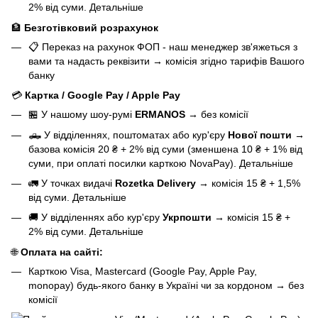
2% від суми.
Детальніше
🏦
Безготівковий розрахунок
📋 Переказ на рахунок ФОП - наш менеджер зв'яжеться з
вами та надасть реквізити
→
комісія згідно тарифів Вашого
банку
💳
Картка / Google Pay / Apple Pay
🏪 У нашому
шоу-румі
ERMANOS
→
без комісії
🛻 У відділеннях, поштоматах або кур'єру
Нової пошти
→
базова
комісія 20 ₴ + 2% від суми (зменшена 10 ₴ + 1% від
суми, при оплаті посилки карткою NovaPay).
Детальніше
🚛 У точках видачі
Rozetka Delivery
→
комісія 15 ₴ + 1,5%
від суми.
Детальніше
🚚 У відділеннях або кур'єру
Укрпошти
→
комісія 15 ₴ +
2% від суми.
Детальніше
🌐
Оплата на сайті:
Карткою Visa, Mastercard (Google Pay, Apple Pay,
monopay) будь-якого банку в Україні чи за кордоном
→
без
комісії