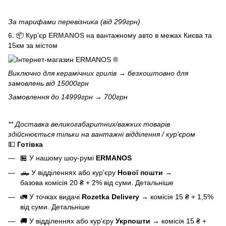
За тарифами перевізника (від 299грн)
6.
📦 Кур'єр
ERMANOS
на вантажному авто в межах Києва та
15км за містом
Виключно для
керамічних грилів
→ безкоштовно для
замовлень від 15000грн
Замовлення до 14999грн → 700грн
** Доставка великогабаритних/важких товарів
здійснюється тільки на вантажні відділення / кур'єром
💵
Готівка
🏪 У нашому
шоу-румі
ERMANOS
🛻 У відділеннях або кур'єру
Нової пошти
→
базова
комісія 20 ₴ + 2% від суми.
Детальніше
🚛 У точках видачі
Rozetka Delivery
→
комісія 15 ₴ + 1,5%
від суми.
Детальніше
🚚 У відділеннях або кур'єру
Укрпошти
→
комісія 15 ₴ +