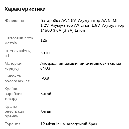
Характеристики
Живлення
Батарейка АА 1.5V, Акумулятор АА Ni-Mh
1.2V, Акумулятор АА Li-ion 1.5V, Акумулятор
14500 3.6V (3.7V) Li-ion
Світловий потік,
125
метрів
Інтенсивність,
3900
cd
Матеріал
Анодований авіаційний алюмінієвий сплав
корпусу
6N03
Пило- та
IPX8
вологозахист
Країна-
виробник
Китай
товару
Країна
реєстрації
Китай
бренду
Гарантія
12 місяців на заводський брак