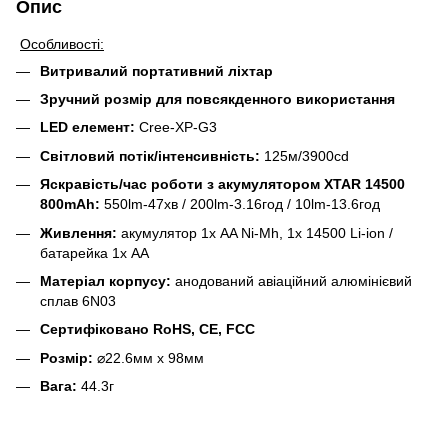
Опис
Особливості:
Витривалий портативний ліхтар
Зручний розмір для повсякденного використання
LED елемент:
Cree-XP-G3
Світловий потік/інтенсивність:
125м/3900cd
Яскравість/час роботи з акумулятором XTAR 14500
800mAh:
550lm-47хв / 200lm-3.16год / 10lm-13.6год
Живлення:
акумулятор 1х AA Ni-Mh, 1x 14500 Li-ion /
батарейка 1х AA
Матеріал корпусу:
анодований авіаційний алюмінієвий
сплав 6N03
Сертифіковано RoHS, CE, FCC
Розмір:
⌀22.6мм х 98мм
Вага:
44.3г