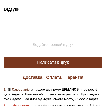
Відгуки
Додайте перший відгук
Написати відгук
Доставка
Оплата
Гарантія
1.
🏪
Самовивіз
із нашого
шоу-рум
у
ERMANOS
→ резерв 5
днів.
Адреса:
Київська обл.,
Бучанський район, с. Крюківщина,
вул.Садова, 28а (6км від Жулянського мосту) - Google Карти
2.
🛻
Нова пошта
→
відділення / кур'єр / поштомат →
1-2 дні