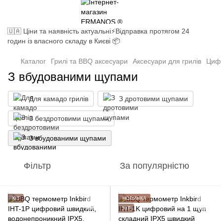
🇺🇦 Ціни та наявність актуальні⚡Відправка протягом 24
годин із власного складу в Києві 📦
Каталог
Грилі та BBQ аксесуари
Аксесуари для грилів
Циф
З вбудованими щупами
Для камадо грилів
З дротовими щупами
З бездротовими щупами
З вбудованими щупами
Фільтр
За популярністю
ХІТ
НОВИНКА
ХІТ