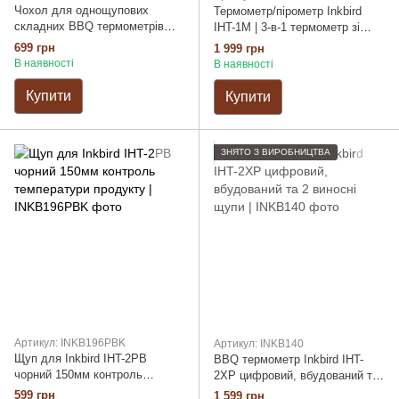
Чохол для однощупових
Термометр/пірометр Inkbird
складних BBQ термометрів
IHT-1M | 3-в-1 термометр зі
Inkbird із тканини oxford
щупом + безконтактний
699 грн
1 999 грн
жорсткий
інфрачервоний пірометр +
В наявності
В наявності
таймер приготування |
вбудований акумулятор
Купити
Купити
ЗНЯТО З ВИРОБНИЦТВА
Артикул: INKB196PBK
Артикул: INKB140
Щуп для Inkbird IHT-2PB
BBQ термометр Inkbird IHT-
чорний 150мм контроль
2XP цифровий, вбудований та
температури продукту
2 виносні щупи
599 грн
1 599 грн