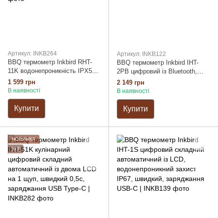
Артикул: INKB264
Артикул: INKB122
BBQ термометр Inkbird RHT-
BBQ термометр Inkbird IHT-
11K водонепроникність IPX5
2PB цифровий із Bluetooth,
кулінарний 1 вбудований
вбудований та 2 виносні щупи
1 599 грн
2 149 грн
розкладний щуп швидкість
В наявності
В наявності
0.5с
Купити
Купити
НОВИНКА
ХІТ