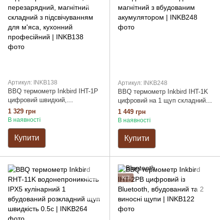
Артикул: INKB138
Артикул: INKB248
BBQ термометр Inkbird IHT-1P
BBQ термометр Inkbird IHT-1K
цифровий швидкий,
цифровий на 1 щуп складний
водонепроникний IPX5,
IPX5 швидкий магнітний з
1 329 грн
1 449 грн
перезарядний, магнітний
вбудованим акумулятором
В наявності
В наявності
складний з підсвічуванням для
м'яса, кухонний професійний
Купити
Купити
ХІТ