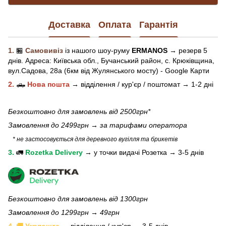
Доставка
Оплата
Гарантія
1.
🏪
Самовивіз
із нашого
шоу-рум
у
ERMANOS
→ резерв 5
днів.
Адреса:
Київська обл.,
Бучанський район, с. Крюківщина,
вул.Садова, 28а (6км від Жулянського мосту) - Google Карти
2.
🛻
Нова пошта
→
відділення / кур'єр / поштомат →
1-2 дні
Безкоштовно для замовлень від 2500грн*
Замовлення до 2499грн →
за тарифами оператора
* не застосовується для деревного вугілля та брикетів
3.
🚛
Rozetka Delivery
→
у
точки видачі Розетка →
3-5 днів
Безкоштовно для замовлень від 1300грн
Замовлення до 1299грн → 49грн
4. 🚚 Укрпошта
→ відділення / кур'єр → 3-5 днів