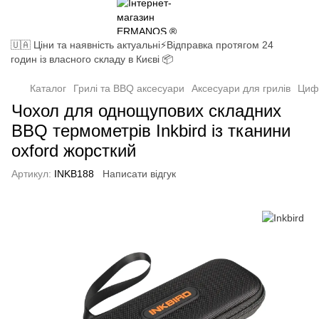
🇺🇦 Ціни та наявність актуальні⚡Відправка протягом 24
годин із власного складу в Києві 📦
Каталог
Грилі та BBQ аксесуари
Аксесуари для грилів
Циф
Чохол для однощупових складних
BBQ термометрів Inkbird із тканини
oxford жорсткий
Артикул:
INKB188
Написати відгук