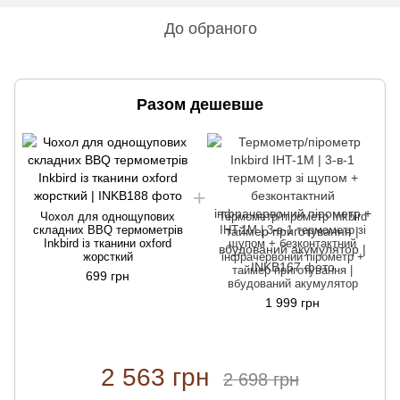
До обраного
Разом дешевше
Чохол для однощупових
Термометр/пірометр Inkbird
складних BBQ термометрів
IHT-1M | 3-в-1 термометр зі
Inkbird із тканини oxford
щупом + безконтактний
жорсткий
інфрачервоний пірометр +
таймер приготування |
699 грн
вбудований акумулятор
1 999 грн
2 563 грн
2 698 грн