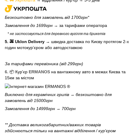
Безкоштовно для замовлень від 1700грн*
Замовлення до 1699грн →
за тарифами оператора
* не застосовується для деревного вугілля та брикетів
5. 🚕 Uklon Delivery
→
швидка доставка по Києву протягом 2-х
годин мотокурʼєром або автодоставкою
За тарифами перевізника (від 299грн)
6.
📦 Кур'єр
ERMANOS
на вантажному авто в межах Києва та
15км за містом
Виключно для
керамічних грилів
→ безкоштовно для
замовлень від 15000грн
Замовлення до 14999грн → 700грн
** Доставка великогабаритних/важких товарів
здійснюється тільки на вантажні відділення / кур'єром