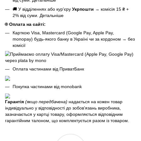
від суми.
Детальніше
🚚 У відділеннях або кур'єру
Укрпошти
→
комісія 15 ₴ +
2% від суми.
Детальніше
🌐
Оплата на сайті:
Карткою Visa, Mastercard (Google Pay, Apple Pay,
monopay) будь-якого банку в Україні чи за кордоном
→
без
комісії
Оплата частинами від ПриватБанк
Покупка частинами від monobank
Гарантія
(якщо передбачена)
надається на кожен товар
індивідуально у відповідності до зобов'язань виробника,
зазначається у картці товару, оформляється відповідним
гарантійним талоном, що комплектується разом із товаром.