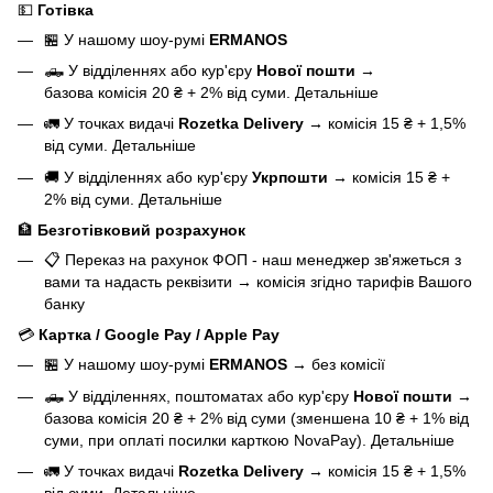
💵
Готівка
🏪 У нашому
шоу-румі
ERMANOS
🛻 У відділеннях або кур'єру
Нової пошти
→
базова
комісія 20 ₴ + 2% від суми.
Детальніше
🚛 У точках видачі
Rozetka Delivery
→
комісія 15 ₴ + 1,5%
від суми.
Детальніше
🚚 У відділеннях або кур'єру
Укрпошти
→
комісія 15 ₴ +
2% від суми.
Детальніше
🏦
Безготівковий розрахунок
📋 Переказ на рахунок ФОП - наш менеджер зв'яжеться з
вами та надасть реквізити
→
комісія згідно тарифів Вашого
банку
💳
Картка / Google Pay / Apple Pay
🏪 У нашому
шоу-румі
ERMANOS
→
без комісії
🛻 У відділеннях, поштоматах або кур'єру
Нової пошти
→
базова
комісія 20 ₴ + 2% від суми (зменшена 10 ₴ + 1% від
суми, при оплаті посилки карткою NovaPay).
Детальніше
🚛 У точках видачі
Rozetka Delivery
→
комісія 15 ₴ + 1,5%