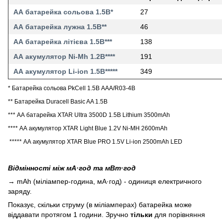
АА батарейка сольова 1.5В*
27
АА батарейка лужна 1.5В**
46
АА батарейка літієва 1.5В***
138
АА акумулятор Ni-Mh 1.2В****
191
АА акумулятор Li-ion 1.5В*****
349
* Батарейка сольова PkCell 1.5В AAA/R03-4B
** Батарейка Duracell Basic AA 1.5В
***
АА батарейка XTAR Ultra 3500D 1.5В Lithium 3500mAh
****
АА акумулятор XTAR Light Blue 1.2V Ni-MH 2600mAh
*****
АА акумулятор XTAR Blue PRO 1.5V Li-ion 2500mAh LED
Відмінності між мА·год та мВт·год
→ mAh (міліампер-година, мА·год) - одиниця електричного
заряду.
Показує, скільки струму (в міліамперах) батарейка може
віддавати протягом 1 години. Зручно
тільки
для порівняння