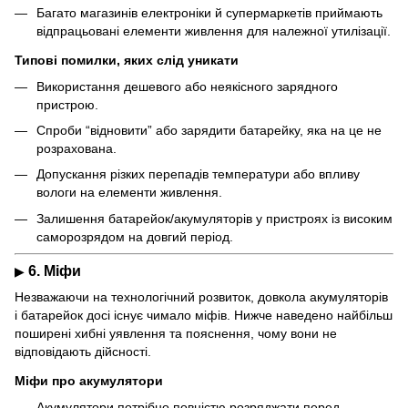
Багато магазинів електроніки й супермаркетів приймають
відпрацьовані елементи живлення для належної утилізації.
Типові помилки, яких слід уникати
Використання дешевого або неякісного зарядного
пристрою.
Спроби “відновити” або зарядити батарейку, яка на це не
розрахована.
Допускання різких перепадів температури або впливу
вологи на елементи живлення.
Залишення батарейок/акумуляторів у пристроях із високим
саморозрядом на довгий період.
6. Міфи
▶
Незважаючи на технологічний розвиток, довкола акумуляторів
і батарейок досі існує чимало міфів. Нижче наведено найбільш
поширені хибні уявлення та пояснення, чому вони не
відповідають дійсності.
Міфи про акумулятори
Акумулятори потрібно повністю розряджати перед