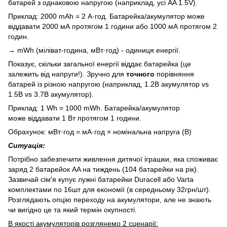
батарей з однаковою напругою (наприклад, усі AA 1.5V).
Приклад: 2000 mAh = 2 А·год. Батарейка/акумулятор може
віддавати 2000 мА протягом 1 години або 1000 мА протягом 2
годин.
→ mWh (міліват-година, мВт·год) - одиниця енергії.
Показує, скільки загальної енергії віддає батарейка (це
залежить від напруги!). Зручно для
точного
порівняння
батарей із різною напругою (наприклад, 1.2В акумулятор vs
1.5В vs 3.7В акумулятор).
Приклад: 1 Wh = 1000 mWh. Батарейка/акумулятор
може віддавати 1 Вт протягом 1 години.
Обрахунок: мВт·год = мА·год × номінальна напруга (В)
Ситуація
:
Потрібно забезпечити живлення дитячої іграшки, яка споживає
заряд 2 батарейок AA на тиждень (104 батарейки на рік).
Зазвичай сім'я купує лужні батарейки Duracell або Varta
комплектами по 16шт для економії (в середньому 32грн/шт).
Розглядають опцію переходу на акумулятори, але не знають
чи вигідно це та який термін окупності.
В якості акумуляторів розглянемо 2 сценарії: