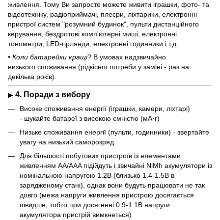
живлення. Тому Ви запросто можете живити іграшки, фото- та
відеотехніку, радіоприймачі, плеєри, ліхтарики, електронні
пристрої систем "розумний будинок", пульти дистанційного
керування, бездротові комп'ютерні миші, електронні
тонометри, LED-гірлянди, електронні годинники і т.д.
• Коли батарейки кращі?
В умовах надзвичайно
низького споживання (рідкісної потреби у заміні - раз на
декілька років).
4. Поради з вибору
▶
Високе споживання енергії (іграшки, камери, ліхтарі)
- шукайте батареї з високою ємністю (мА·г)
Низьке споживання енергії (пульти, годинники) - звертайте
увагу на низький саморозряд
Для більшості побутових пристроїв із елементами
живленням АA/AAA підійдуть і звичайні NiMh акумулятори із
номінальною напругою 1.2В (близько 1.4-1.5В в
зарядженому стані), однак вони будуть працювати не так
довго (межа напруги живлення пристрою досягається
швидше, тобто при досягенні 0.9-1.1В напруги
акумулятора пристрій вимкнеться)