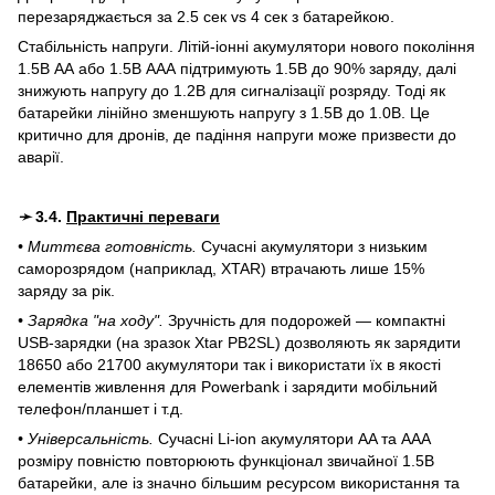
перезаряджається за 2.5 сек vs 4 сек з батарейкою.
Стабільність напруги. Літій-іонні акумулятори нового покоління
1.5В АА
або
1.5В ААА
підтримують 1.5В до 90% заряду, далі
знижують напругу до 1.2В для сигналізації розряду. Тоді як
батарейки лінійно зменшують напругу з 1.5В до 1.0В. Це
критично для дронів, де падіння напруги може призвести до
аварії.
➛
3
.
4.
Практичні переваги
• Миттєва готовність.
Сучасні акумулятори з низьким
саморозрядом (наприклад, XTAR) втрачають лише 15%
заряду за рік.
• Зарядка "на ходу".
Зручність для подорожей — компактні
USB-зарядки (на зразок Xtar PB2SL) дозволяють як зарядити
18650 або 21700 акумулятори так і використати їх в якості
елементів живлення для Powerbank і зарядити мобільний
телефон/планшет і т.д.
• Універсальність.
Сучасні Li-ion акумулятори AA та ААА
розміру повністю повторюють функціонал звичайної 1.5В
батарейки, але із значно більшим ресурсом використання та