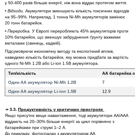
у 50-400 разів більше енергії, ніж вона віддає протягом життя.
• Відходи.
Акумулятори зменшують кількість токсичних відходів
на 95–99%. Наприклад, 1 тонна Ni-Mh акумуляторів замінює
20 тонн батарейок.
• Переробка.
У Європі переробляють 45% акумуляторів проти
10% батарейок, що зменшує забруднення ґрунту важкими
металами (свинець, кадмій).
Підсумовуючи економічну вигоду та екологічний вплив,
наведемо кількість батарейок, яку можна придбати за вартість
одного Ni-Mh 1.2В або Li-ion 1.5В акумулятора.
Тип/кількість
АА батарейка с
Один АА акумулятор Ni-Mh 1.2В
7
Один АА акумулятор Li-ion 1.5В
12.9
➛
3.3.
Продуктивність у критичних пристроях
Якщо присутнє вище навантаження, тоді акумулятори AA/AAA
віддають на 20–30% більше енергії за цикл порівняно з
батарейками при струмі 1–2 А.
До прикладу: фотоспалах з акумулятором AA