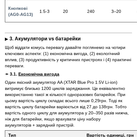
Кнопкові
1.5-3
20
240
3–20
(AG0-AG13)
3.
Акумулятори vs батарейки
▶
Щоб віддати комусь перевагу давайте поглянемо на чотири
ключових аспекти: (1) економічна вигода, (2) екологічний
вплив, (3) продуктивність у критичних пристроях і (4) практичні
переваги.
➛ 3.1.
Економічна вигода
Один якісний акумулятор AA (
XTAR Blue Pro 1.5V Li-ion
)
витримує близько 1200 циклів заряджання. Це еквівалентно
використанню такої ж кількості одноразових батарейок. При
цьому вартість циклу складає всього лише 0,29грн. Тоді як
вартість циклу батарейки варіюється від 27 до 138грн. Тобто
вартість одного циклу для акумулятора у 20–350 разів нижча,
ніж для батарейки, якщо врахувати ціну набору
акумуляторів + зарядний пристрій.
Тип
Вартість одиниці, грн