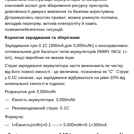
ключовий аспект для збереження ресурсу пристроїв,
довговічності джерел живлення та безпеки користувача.
Дотримуючись простих правил, можна уникнути поломок,
випадків перегріву, витоків електроліту й навіть
пожежонебезпечних ситуацій.
Коректне заряджання та зберігання
Заряджання при 0.1C (300mA для 3,000mAh) є консервативно-
оптимальним для багатьох типів акумуляторів (NiMH, NiCd, Li-
ion), якщо виробник не вказав інше.
Струм заряджання акумулятора часто визначають як частку
від його повної ємності - це величина, позначена як "C". Струм
у 0.1C означає, що заряджання відбувається на рівні 10% від
номінальної ємності в годинах.
Розрахунок для 3,000mAh
Ємність акумулятора: 3,000mAh
Рекомендований струм: 0.1C
Формула:
I=Ємність(mAh)×0.1 -----> 3,000mAh×0.1=300mA