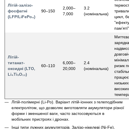
Літій-залізо-
термост
2,000–
3.2
фосфатні
90–150
тривал
7,000
(номінальна)
(LFP/LiFePo₄)
цикл, б
"ефект
пам’яті"
Миттєв
зарядка
надвис
довговіч
Літій-
мініма
титанат-
6,000–
2.4
60–110
ризик п
оксидні (LTO,
20,000
(номінальна)
стабіль
Li₄Ti₅O₁₂)
працює
низьких 
високих
темпер
Літій-полімерні (Li-Po). Варіант літій-іонних з гелеподібним
електролітом, що дозволяє виготовляти акумулятори різної
форми і зменшеної ваги, часто застосовуються в
мобільних пристроях і дронах.
Інші типи лужних акумуляторів. Залізо-нікелеві (Ni-Fe),