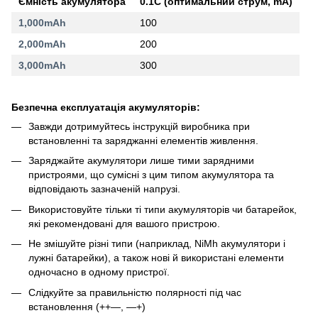
Ємність акумулятора
0.1C (оптимальний струм, mA)
1,000mAh
100
2,000mAh
200
3,000mAh
300
Безпечна експлуатація акумуляторів:
Завжди дотримуйтесь інструкцій виробника при
встановленні та заряджанні елементів живлення.
Заряджайте акумулятори лише тими зарядними
пристроями, що сумісні з цим типом акумулятора та
відповідають зазначеній напрузі.
Використовуйте тільки ті типи акумуляторів чи батарейок,
які рекомендовані для вашого пристрою.
Не змішуйте різні типи (наприклад, NiMh акумулятори і
лужні батарейки), а також нові й використані елементи
одночасно в одному пристрої.
Слідкуйте за правильністю полярності під час
встановлення (++—, —+)