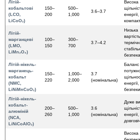
Літій-
Висока
кобальтові
150–
500–
щільніс
3.6–3.7
(LCO,
200
1,000
енергії,
LiCoO₂)
компакт
Низька
Літій-
вартість
марганцеві
100–
300–
3.7–4.2
термічн
(LMO,
150
700
стабільн
LiMn₂O₄)
безпек
Літій-нікель-
Баланс
марганець-
потужно
150–
1,000–
3.7
кобальт
щільнос
220
2,000
(номінальна)
(NMC,
енергії,
LiNiMnCoO₂)
безпеки
Літій-нікель-
Дуже в
кобальт-
200–
500–
3.6
щільніс
алюміній
260
1,000
(номінальна)
енергії,
(NCA,
довгові
LiNiCoAlO₂)
Висока
безпека