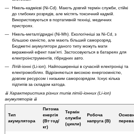
Нікель-кадмієві (Ni-Cd). Мають довгий термін служби, стійкі
до глибоких розрядів, але містять токсичний кадмій.
Використовуються в портативній техніці, медичних
пристроях.
Нікель-металгідридні (Ni-Mh). Екологічніші за Ni-Cd, з
більшою ємністю, але мають більший саморозряд.
Бюджетні акумулятори даного типу можуть мати
виражений ефект пам'яті. Застосовуються в батареях для
електроінструментів, гібридних авто.
Літій-іонні (Li-ion). Найпоширеніші в сучасній електроніці та
електромобілях. Відрізняються високою енергоємністю,
довгим ресурсом і низьким саморозрядом. Існує кілька
підтипів за складом катода.
⇊ Характеристика різних типів літій-іонних (Li-ion)
акумуляторів ⇊
Питома
Термін
Тип
енергія
Робоча
Основн
служби
акумулятора
(Вт·год/
напруга (В)
перева
(цикли)
кг)