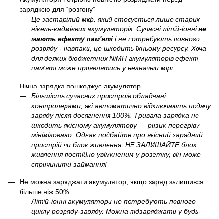
зарядкою для “розгону”
Це застарілий міф, який стосується лише старих
нікель-кадмієвих акумуляторів. Сучасні літій-іонні
не
мають ефекту пам'яті
і не потребують повного
розряду - навпаки, це шкодить їхньому ресурсу. Хоча
для деяких бюджетних NiMH акумуляторів ефект
пам'яті може проявлятись у незначній мірі.
Нічна зарядка пошкоджує акумулятор
Більшість сучасних пристроїв обладнані
контролерами, які автоматично відключають подачу
заряду після досягнення 100%. Тривала зарядка не
шкодить якісному акумулятору — ризик перегріву
мінімізовано. Однак подбайте про якісний зарядний
пристрій чи блок живлення. НЕ ЗАЛИШАЙТЕ блок
живлення постійно увімкненим у розетку, він може
спричинити займання!
Не можна заряджати акумулятор, якщо заряд залишився
більше ніж 50%
Літій-іонні акумулятори не потребують повного
циклу розряду-заряду. Можна підзаряджати у будь-