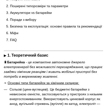
Поширені типорозміри та параметри
Акумулятори vs батарейки
Поради з вибору
Безпека та експлуатація: основні правила та рекомендації
Міфи
FAQ
1. Теоретичний базис
▶
🔋
Батарейка
-
це компактне автономне джерело
електроенергії без можливості перезаряджання, що працює
завдяки хімічним реакціям і живить мобільні пристрої без
потреби в мережевому живленні.
➛
Основні типи батарейок за хімічним складом:
Сольові (цинк-вуглецеві). Це бюджетні батарейки з
невисокою ємністю, застосовуються у пристроях з низьким
енергоспоживанням. Використовують цинковий корпус як
анод, вугільний стрижень (вугілля) як катод, електроліт —