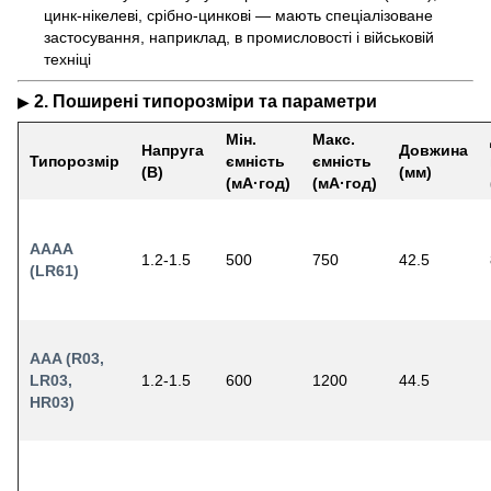
цинк-нікелеві, срібно-цинкові — мають спеціалізоване
застосування, наприклад, в промисловості і військовій
техніці
2.
Поширені типорозміри та параметри
▶
Мін.
Макс.
Напруга
Довжина
Типорозмір
ємність
ємність
(В)
(мм)
(мА·год)
(мА·год)
AAAA
1.2-1.5
500
750
42.5
(LR61)
AAA (R03,
LR03,
1.2-1.5
600
1200
44.5
HR03)