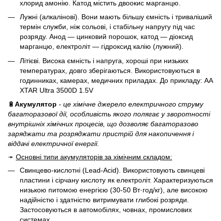
хлорид амонію. Катод містить двоокис марганцю.
Лужні (алкалінові). Вони мають більшу ємність і триваліший
термін служби, ніж сольові, і стабільну напругу під час
розряду. Анод — цинковий порошок, катод — діоксид
марганцю, електроліт — гідроксид калію (лужний).
Літієві. Висока ємність і напруга, хороші при низьких
температурах, довго зберігаються. Використовуються в
годинниках, камерах, медичних приладах. До прикладу:
AA
XTAR Ultra 3500D 1.5V
🔋
Акумулятор
-
це хімічне джерело електричного струму
багаторазової дії, особливість якого полягає у зворотності
внутрішніх хімічних процесів, що дозволяє багаторазово
заряджати та розряджати пристрій для накопичення і
віддачі електричної енергії.
➛
Основні типи акумуляторів за хімічним складом:
Свинцево-кислотні (Lead-Acid). Використовують свинцеві
пластини і сірчану кислоту як електроліт. Характеризуються
низькою питомою енергією (30-50 Вт·год/кг), але високою
надійністю і здатністю витримувати глибокі розряди.
Застосовуються в автомобілях, човнах, промислових
системах.