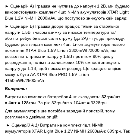
►
Сценарій А) Іграшка не чутлива до напруги 1.2В, ми будемо
використовувати комплект 4шт. Ni-Mh акумуляторів
XTAR Light
Blue 1.2V Ni-MH 2600мАч
, що поступово знижують свій заряд;
►
Сценарій Б) Іграшка добре працює тільки за стабільної
напруги 1.5В, і часом взимку за низької температури та/
або потребує більшої сили струму (до 2А) - тут, до прикладу,
будемо розглядати комплект 4шт. Li-ion акумуляторів нового
покоління
XTAR Blue 1.5V Li-ion 3300mWh/2000mAh
, які
дозволяють тримати напругу 1.5В протягом 90% циклу
розряджання, потім на залишкових 10% ємності знижують
напругу до 1.1В, щоб показати розряд. Ще кращою опцією
можуть бути
AA XTAR Blue PRO 1.5V Li-ion
4150mWh/2500mAh
.
Витрати:
Витрати на комплект батарейок 4шт. складають:
32грн/шт
х 4шт = 128грн.
За рік:
32грн/шт х 104шт = 3328грн.
Для акумуляторів ще потрібен зарядний пристрій, тому
розглянемо декілька опцій:
► Сценарій А.1)
Витрати на комплект 4шт. Ni-Mh
акумуляторів
XTAR Light Blue 1.2V Ni-MH 2600мАч
: 699грн. Так