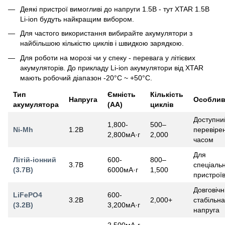
Деякі пристрої вимогливі до напруги 1.5В - тут XTAR 1.5В
Li-ion будуть найкращим вибором.
Для частого використання вибирайте акумулятори з
найбільшою кількістю циклів і швидкою зарядкою.
Для роботи на морозі чи у спеку - перевага у літієвих
акумуляторів. До прикладу Li-ion акумулятори від XTAR
мають робочий діапазон -20°C ~ +50°C.
Тип
Ємність
Кількість
Напруга
Особлив
акумулятора
(AA)
циклів
Доступни
1,800-
500–
Ni-Mh
1.2В
перевіре
2,800мА·г
2,000
часом
Для
Літій-іонний
600-
800–
3.7В
спеціаль
(3.7В)
6000мА·г
1,500
пристрої
Довговічн
LiFePO4
600-
3.2В
2,000+
стабільна
(3.2В)
3,200мА·г
напруга
2,500мА·г