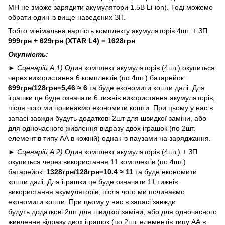
MH не зможе зарядити акумулятори 1.5В Li-ion). Тоді можемо
обрати один із вище наведених ЗП.
Тобто мінімальна вартість комплекту акумуляторів 4шт. + ЗП:
999грн + 629грн (XTAR L4) = 1628грн
Окупність:
► Сценарій А.1)
Один комплект акумуляторів (4шт.) окупиться
через використання 6 комплектів (по 4шт.) батарейок:
699грн/128грн=5,46 ≈ 6
та буде економити кошти далі. Для
іграшки це буде означати 6 тижнів використання акумуляторів,
після чого ми починаємо економити кошти. При цьому у нас в
запасі завжди будуть додаткові 2шт для швидкої заміни, або
для одночасного живлення відразу двох іграшок (по 2шт.
елементів типу АА в кожній) однак із паузами на заряджання.
► Сценарій А.2)
Один комплект акумуляторів (4шт.) + ЗП
окупиться через використання 11 комплектів (по 4шт.)
батарейок:
1328грн/128грн=10.4 ≈ 11
та буде економити
кошти далі. Для іграшки це буде означати 11 тижнів
використання акумуляторів, після чого ми починаємо
економити кошти. При цьому у нас в запасі завжди
будуть додаткові 2шт для швидкої заміни, або для одночасного
живлення відразу двох іграшок (по 2шт. елементів типу АА в