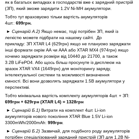
як в багатьох випадках в господарстві вже є зарядний пристрій
(ЗП), який зможе зарядити 1.2V Ni-MH акумулятори.
Тобто тут враховуємо тільки вартість акумуляторів
4шт.:
699грн.
► Сценарій А.2)
Якщо немає, тоді потрібен ЗП, який із
легкістю можете підібрати на нашому сайті
. До
прикладу: ЗП
XTAR L4
(629грн) якщо не плануємо заряджати
інші формати окрім АА чи ААА або
XTAR MX4
(974грн) якщо
хочемо заряджати розміри від 10440 до 21700, а також
3.2В LiFePO4. Або щось більш просунуте із дисплеєм на
зразок
XTAR VX4
(1649грн) для моніторингу заряду,
інтелектуальної системи та можливості визначення
ємності. Всі вони дозволять заряджати 1.5В акумулятори у
перспективі.
Тобто мінімальна вартість комплекту акумуляторів 4шт. + ЗП:
699грн + 629грн (XTAR L4) = 1328грн
► Сценарій Б.1)
Витрати на комплект 4шт. Li-ion
акумуляторів нового покоління
XTAR Blue 1.5V Li-ion
3300mWh/2000mAh
:
999грн
.
► Сценарій Б.2)
Зазвичай, для подібного роду акумуляторів
потрібен спеціалізований зарядний пристрій (ЗП для 1.2В Ni-