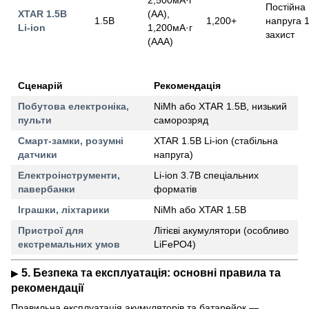
Постійна
XTAR 1.5В
(AA),
1.5В
1,200+
напруга 1
Li-ion
1,200мА·г
захист
(AAA)
Сценарій
Рекомендація
Побутова електроніка,
NiMh або XTAR 1.5В, низький
пульти
саморозряд
Смарт-замки, розумні
XTAR 1.5В Li-ion (стабільна
датчики
напруга)
Електроінструменти,
Li-ion 3.7В спеціальних
павербанки
форматів
Іграшки, ліхтарики
NiMh або XTAR 1.5В
Пристрої для
Літієві акумулятори (особливо
екстремальних умов
LiFePO4)
5. Безпека та експлуатація: основні правила та
▶
рекомендації
Правильна експлуатація акумуляторів та батарейок —