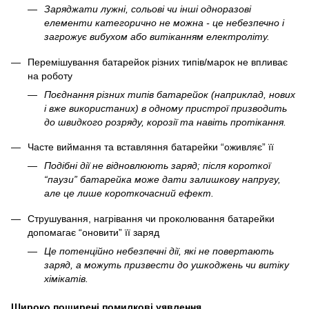
Заряджати лужні, сольові чи інші одноразові
елементи категорично не можна - це небезпечно і
загрожує вибухом або витіканням електроліту.
Перемішування батарейок різних типів/марок не впливає
на роботу
Поєднання різних типів батарейок (наприклад, нових
і вже використаних) в одному пристрої призводить
до швидкого розряду, корозії та навіть протікання.
Часте виймання та вставляння батарейки “оживляє” її
Подібні дії не відновлюють заряд; після короткої
“паузи” батарейка може дати залишкову напругу,
але це лише короткочасний ефект.
Струшування, нагрівання чи проколювання батарейки
допомагає “оновити” її заряд
Це потенційно небезпечні дії, які не повертають
заряд, а можуть призвести до ушкоджень чи витіку
хімікатів.
Широко поширені помилкові уявлення