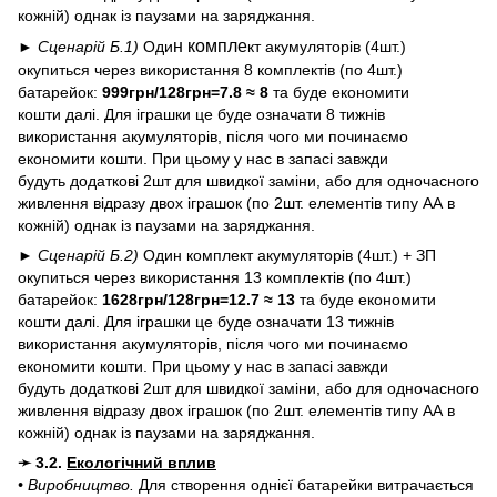
кожній) однак із паузами на заряджання.
н компле
► Сценарій Б.1)
Оди
кт акумуляторів (4шт.)
окупиться через використання 8 комплектів (по 4шт.)
батарейок:
999грн/128грн=7.8 ≈ 8
та буде економити
кошти далі. Для іграшки це буде означати 8 тижнів
використання акумуляторів, після чого ми починаємо
економити кошти. При цьому у нас в запасі завжди
будуть додаткові 2шт для швидкої заміни, або для одночасного
живлення відразу двох іграшок (по 2шт. елементів типу АА в
кожній) однак із паузами на заряджання.
► Сценарій Б.2)
Один комплект акумуляторів (4шт.) + ЗП
окупиться через використання 13 комплектів (по 4шт.)
батарейок:
1628грн/128грн=12.7 ≈ 13
та буде економити
кошти далі. Для іграшки це буде означати 13 тижнів
використання акумуляторів, після чого ми починаємо
економити кошти. При цьому у нас в запасі завжди
будуть додаткові 2шт для швидкої заміни, або для одночасного
живлення відразу двох іграшок (по 2шт. елементів типу АА в
кожній) однак із паузами на заряджання.
➛ 3.2.
Екологічний вплив
• Виробництво.
Для створення однієї батарейки витрачається