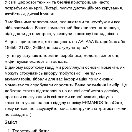
У світі цифрової техніки та безлічі пристроїв, ми часто
потребуємо енергії. Ліхтарі, пульти дистанційного керування,
джойстики, дитячі іграшки…..
З мобільними телефонами, планшетами та ноутбуками все
ніби зрозуміло. Взяли комплектний блок живлення та шнур,
під’єднали до пристрою, увімкнули в розетку і заряд пішов.
А що із пристроями, які працюють на АА, ААА батарейках або
18650, 21700, 26650, інших акумуляторах?
Тут в гру вступають терміни, виробники, моделі, технології,
міфи, думки експертів і так далі…
В даному короткому гайді ми розглянули основні моменти, які
можуть стосуватись вибору “побутових” і не тільки
акумуляторів, зібрали для вас інформацію по ключових
моментах та спробували спростити Ваше розуміння і вибір. Це
дебютна стаття підготовлена на основі особистого досвіду,
практики спілкування із світовими виробниками, відгуків
клієнтів та участі нашого відділу сервісу ERMANOS TechCare,
тому сильно не засуджуйте, хоча конструктивна критика ніколи
не завадить=)
Зміст
Теоретичний базис