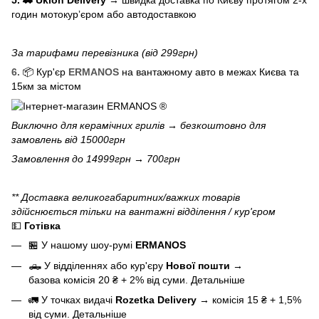
5. 🚕 Uklon Delivery
→
швидка доставка по Києву протягом 2-х
годин мотокурʼєром або автодоставкою
За тарифами перевізника (від 299грн)
6.
📦 Кур'єр
ERMANOS
на вантажному авто в межах Києва та
15км за містом
Виключно для
керамічних грилів
→ безкоштовно для
замовлень від 15000грн
Замовлення до 14999грн → 700грн
** Доставка великогабаритних/важких товарів
здійснюється тільки на вантажні відділення / кур'єром
💵
Готівка
🏪 У нашому
шоу-румі
ERMANOS
🛻 У відділеннях або кур'єру
Нової пошти
→
базова
комісія 20 ₴ + 2% від суми.
Детальніше
🚛 У точках видачі
Rozetka Delivery
→
комісія 15 ₴ + 1,5%
від суми.
Детальніше