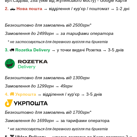
вул.Садова, 28а (6км від Жулянського мосту) - Google Карти
2.
🛻
Нова пошта
→
відділення / кур'єр / поштомат →
1-2 дні
Безкоштовно для замовлень від 2500грн*
Замовлення до 2499грн →
за тарифами оператора
* не застосовується для деревного вугілля та брикетів
3.
🚛
Rozetka Delivery
→
у
точки видачі Розетка →
3-5 днів
Безкоштовно для замовлень від 1300грн
Замовлення до 1299грн → 49грн
4. 🚚 Укрпошта
→ відділення / кур'єр → 3-5 днів
Безкоштовно для замовлень від 1700грн*
Замовлення до 1699грн →
за тарифами оператора
* не застосовується для деревного вугілля та брикетів