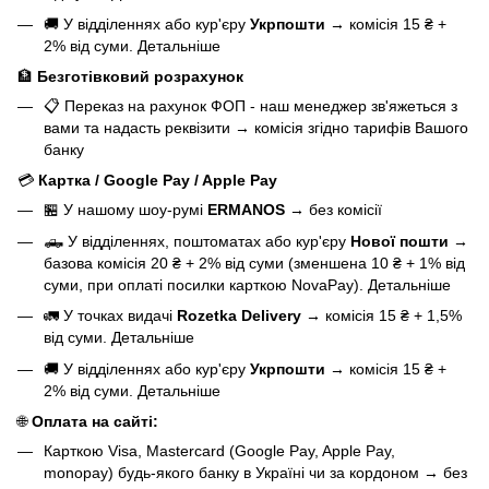
🚚 У відділеннях або кур'єру
Укрпошти
→
комісія 15 ₴ +
2% від суми.
Детальніше
🏦
Безготівковий розрахунок
📋 Переказ на рахунок ФОП - наш менеджер зв'яжеться з
вами та надасть реквізити
→
комісія згідно тарифів Вашого
банку
💳
Картка / Google Pay / Apple Pay
🏪 У нашому
шоу-румі
ERMANOS
→
без комісії
🛻 У відділеннях, поштоматах або кур'єру
Нової пошти
→
базова
комісія 20 ₴ + 2% від суми (зменшена 10 ₴ + 1% від
суми, при оплаті посилки карткою NovaPay).
Детальніше
🚛 У точках видачі
Rozetka Delivery
→
комісія 15 ₴ + 1,5%
від суми.
Детальніше
🚚 У відділеннях або кур'єру
Укрпошти
→
комісія 15 ₴ +
2% від суми.
Детальніше
🌐
Оплата на сайті:
Карткою Visa, Mastercard (Google Pay, Apple Pay,
monopay) будь-якого банку в Україні чи за кордоном
→
без