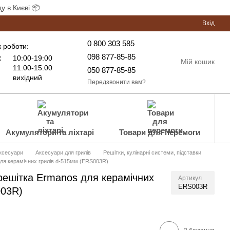
у в Києві 📦
Вхід
0 800 303 585
 роботи:
098 877-85-85
:
10:00-19:00
Мій кошик
11:00-15:00
050 877-85-85
вихідний
Передзвонити вам?
Акумулятори та ліхтарі
Товари для перемоги
аксесуари
Аксесуари для грилів
Решітки, кулінарні системи, підставки
для керамічних грилів d-515мм (ERS003R)
решітка Ermanos для керамічних
Артикул
ERS003R
003R)