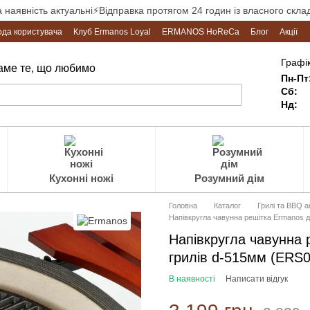
а наявність актуальні⚡Відправка протягом 24 годин із власного склад
ода користувача
Клуб Ermanos Loyal
ERMANOS HoReCa
Блог
Акції
Графік
Саме те, що любимо
Пн-Пт
Сб:
Нд:
Кухонні ножі
Розумний дім
Головна
Каталог
Грилі та BBQ 
Напівкругла чавунна решітка Ermanos 
Напівкругла чавунна 
грилів d-515мм (ERS
В наявності
Написати відгук