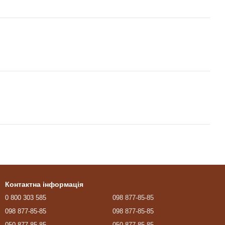
Контактна інформація
0 800 303 585
098 877-85-85
098 877-85-85
098 877-85-85
050 877-85-85
050 877-85-85