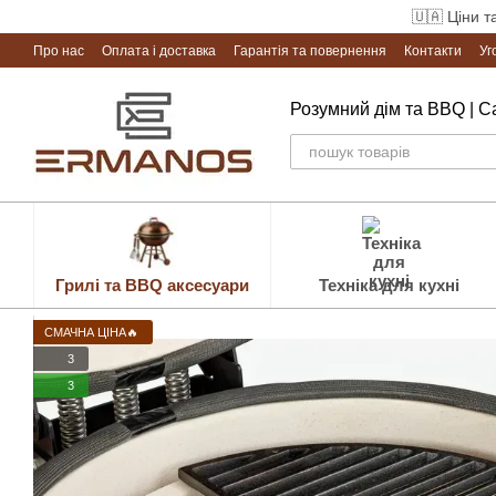
Перейти до основного контенту
🇺🇦 Ціни т
Про нас
Оплата і доставка
Гарантія та повернення
Контакти
Уг
Розумний дім та BBQ | 
Грилі та BBQ аксесуари
Техніка для кухні
СМАЧНА ЦІНА🔥
3
3