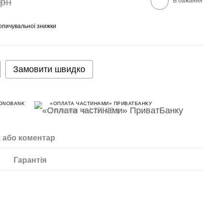
грн
В бажання
опичувальної знижки
Замовити швидко
MONOBANK
«ОПЛАТА ЧАСТИНАМИ» ПРИВАТБАНКУ
3 платежі по 1 279.67 грн
к або коментар
Гарантія