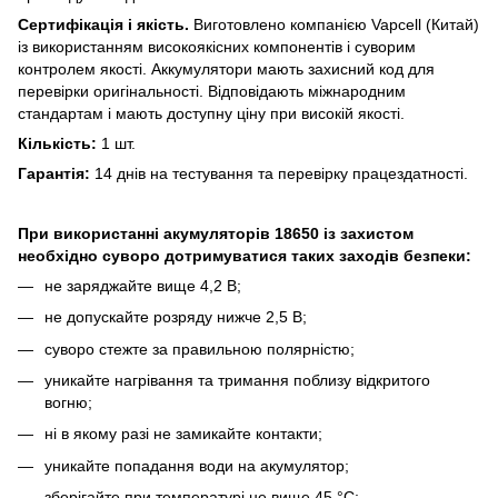
Сертифікація і якість.
Виготовлено компанією Vapcell (Китай)
із використанням високоякісних компонентів і суворим
контролем якості. Аккумулятори мають захисний код для
перевірки оригінальності. Відповідають міжнародним
стандартам і мають доступну ціну при високій якості.
Кількість:
1 шт.
Гарантія:
14 днів на тестування та перевірку працездатності.
При використанні акумуляторів 18650 із захистом
необхідно суворо дотримуватися таких заходів безпеки:
не заряджайте вище 4,2 В;
не допускайте розряду нижче 2,5 В;
суворо стежте за правильною полярністю;
уникайте нагрівання та тримання поблизу відкритого
вогню;
ні в якому разі не замикайте контакти;
уникайте попадання води на акумулятор;
зберігайте при температурі не вище 45 °C;