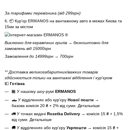
За тарифами перевізника (від 299грн)
6.
📦 Кур'єр
ERMANOS
на вантажному авто в межах Києва та
15км за містом
Виключно для
керамічних грилів
→ безкоштовно для
замовлень від 15000грн
Замовлення до 14999грн → 700грн
** Доставка великогабаритних/важких товарів
здійснюється тільки на вантажні відділення / кур'єром
💵
Готівка
🏪 У нашому
шоу-румі
ERMANOS
🛻 У відділеннях або кур'єру
Нової пошти
→
базова
комісія 20 ₴ + 2% від суми.
Детальніше
🚛 У точках видачі
Rozetka Delivery
→
комісія 15 ₴ + 1,5%
від суми.
Детальніше
🚚 У відділеннях або кур'єру
Укрпошти
→
комісія 15 ₴ +