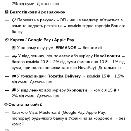
2% від суми.
Детальніше
🏦
Безготівковий розрахунок
📋 Переказ на рахунок ФОП - наш менеджер зв'яжеться з
вами та надасть реквізити
→
комісія згідно тарифів Вашого
банку
💳
Картка / Google Pay / Apple Pay
🏪 У нашому
шоу-румі
ERMANOS
→
без комісії
🛻 У відділеннях, поштоматах або кур'єру
Нової пошти
→
базова
комісія 20 ₴ + 2% від суми (зменшена 10 ₴ + 1% від
суми, при оплаті посилки карткою NovaPay).
Детальніше
🚛 У точках видачі
Rozetka Delivery
→
комісія 15 ₴ + 1,5%
від суми.
Детальніше
🚚 У відділеннях або кур'єру
Укрпошти
→
комісія 15 ₴ +
2% від суми.
Детальніше
🌐
Оплата на сайті:
Карткою Visa, Mastercard (Google Pay, Apple Pay,
monopay) будь-якого банку в Україні чи за кордоном
→
без
комісії