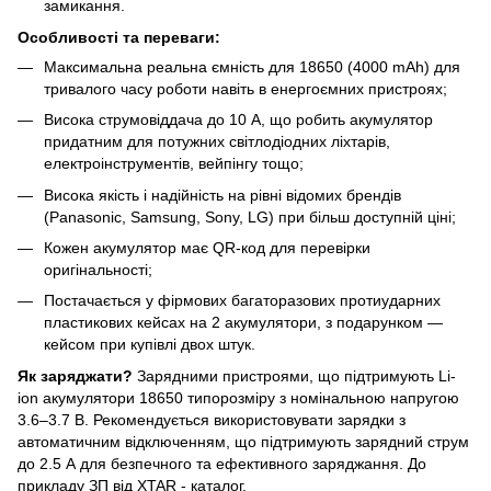
замикання.
Особливості та переваги:
Максимальна реальна ємність для 18650 (4000 mAh) для
тривалого часу роботи навіть в енергоємних пристроях;
Висока струмовіддача до 10 А, що робить акумулятор
придатним для потужних світлодіодних ліхтарів,
електроінструментів, вейпінгу тощо;
Висока якість і надійність на рівні відомих брендів
(Panasonic, Samsung, Sony, LG) при більш доступній ціні;
Кожен акумулятор має QR-код для перевірки
оригінальності;
Постачається у фірмових багаторазових протиударних
пластикових кейсах на 2 акумулятори, з подарунком —
кейсом при купівлі двох штук.
Як заряджати?
Зарядними пристроями, що підтримують Li-
ion акумулятори 18650 типорозміру з номінальною напругою
3.6–3.7 В. Рекомендується використовувати зарядки з
автоматичним відключенням, що підтримують зарядний струм
до 2.5 А для безпечного та ефективного заряджання. До
прикладу ЗП від XTAR -
каталог
.