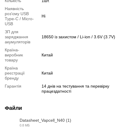
Кількість
1шт.
Наявність
роз'єму USB
Ні
Type-C / Micro-
USB
ЗП для
заряджання
18650 із захистом / Li-ion / 3.6V (3.7V)
акумуляторів
Країна-
виробник
Китай
товару
Країна
реєстрації
Китай
бренду
Гарантія
14 днів на тестування та перевірку
працездатності
Файли
Datasheet_Vapcell_N40 (1)
0.8 МБ
PDF