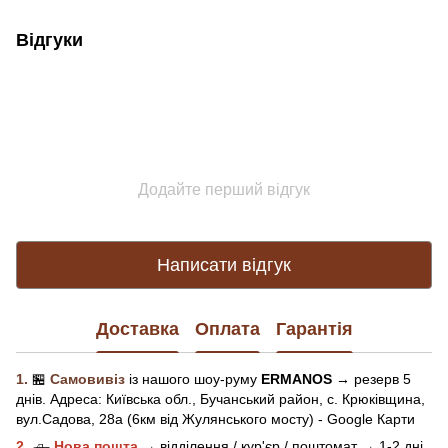
Відгуки
Додайте перший відгук
Написати відгук
Доставка
Оплата
Гарантія
1.
🏪
Самовивіз
із нашого
шоу-рум
у
ERMANOS
→ резерв 5
днів.
Адреса:
Київська обл.,
Бучанський район, с. Крюківщина,
вул.Садова, 28а (6км від Жулянського мосту) - Google Карти
2.
🛻
Нова пошта
→
відділення / кур'єр / поштомат →
1-2 дні