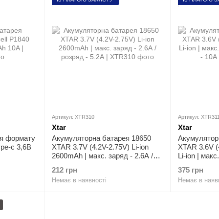
Артикул: XTR310
Артикул: XTR31
Xtar
Xtar
я формату
Акумуляторна батарея 18650
Акумулятор
ype-c 3,6В
XTAR 3.7V (4.2V-2.75V) Li-ion
XTAR 3.6V (
2600mAh | мaкс. заряд - 2.6А /
Li-ion | мaкс
розряд - 5.2А
розряд - 10
212 грн
375 грн
Немає в наявності
Немає в наяв