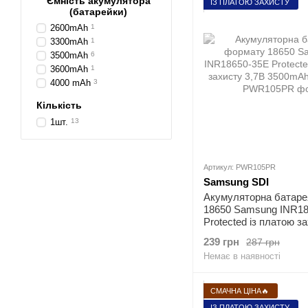
Ємність акумулятора
ІЗ ПЛАТОЮ ЗАХИСТУ
(батарейки)
2600mAh
1
3300mAh
1
3500mAh
6
3600mAh
1
4000 mAh
3
Кількість
1шт.
13
Артикул: PWR105PR
Samsung SDI
Акумуляторна батаре
18650 Samsung INR18
Protected із платою з
3500mAh 8A Li-ion
239 грн
287 грн
Немає в наявності
СМАЧНА ЦІНА🔥
ІЗ ПЛАТОЮ ЗАХИСТУ