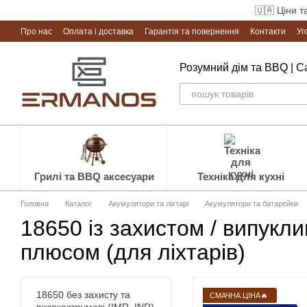
Перейти до основного контенту
🇺🇦 Ціни т
Про нас
Оплата і доставка
Гарантія та повернення
Контакти
Уг
Розумний дім та BBQ | 
Грилі та BBQ аксесуари
Техніка для кухні
Головна
Каталог
Акумулятори та ліхтарі
Акумулятори та батарейки
18650 із захистом / випукл
плюсом (для ліхтарів)
18650 без захисту та
СМАЧНА ЦІНА🔥