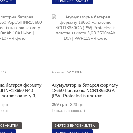
ЗАХИСТУ
ІЗ ПЛАТОЮ ЗАХИСТУ
07PR
Артикул: PWR113PR
на батарея формату
Акумуляторна батарея формату
ll INR18650 N40
18650 Panasonic NCR18650GA
 платою захисту 3,6В
(PW) Protected із платою
 Li-ion
захисту 3,6В 3500mAh 10A
269 грн
 грн
323 грн
ності
Немає в наявності
РОБНИЦТВА
ЗНЯТО З ВИРОБНИЦТВА
ЗАХИСТУ
ІЗ ПЛАТОЮ ЗАХИСТУ