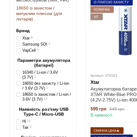
високострумові (IMR, INR)
ІЗ ПЛАТОЮ ЗАХИСТУ
18650 із захистом /
НОВИНКА
випуклим плюсом (для
ХІТ
ліхтарів)
Бренд
Xtar
8
Samsung SDI
1
VapCell
3
Параметри акумулятора
(батареї)
16340 / Li-ion / 3.6V
Артикул: XTR323
(3.7V)
1
Xtar
18650 без захисту / Li-ion
/ 3.6V (3.7V)
1
Акумуляторна батаре
XTAR White-Blue PRO
18650 із захистом / Li-ion /
3.6V (3.7V)
13
(4.2V-2.75V) Li-ion 40
мaкс. розряд - 10А
599 грн
649 грн
Наявність роз'єму USB
Type-C / Micro-USB
В наявності
Ні
11
Так
2
СМАЧНА ЦІНА🔥