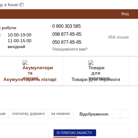
у в Києві 📦
Вхід
0 800 303 585
 роботи:
098 877-85-85
:
10:00-19:00
Мій кошик
11:00-15:00
050 877-85-85
вихідний
Передзвонити вам?
Акумулятори та ліхтарі
Товари для перемоги
вше
спочатку дорожчі
за назвою
Відображення:
ІЗ ПЛАТОЮ ЗАХИСТУ