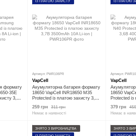
ІЗ ПЛАТОЮ ЗАХИСТУ
ІЗ ПЛАТОЮ 
Артикул: PWR106PR
Артикул: PWR1
VapCell
VapCell
я формату
Акумуляторна батарея формату
Акумулятор
650-35E
18650 VapCell INR18650 M35
18650 VapCe
ахисту 3,7В
Protected із платою захисту 3,7В
Protected із
3500mAh 10A Li-ion
4000mAh 10A
259 грн
379 грн
311 грн
455
Немає в наявності
Немає в наяв
ЗНЯТО З ВИРОБНИЦТВА
ЗНЯТО З ВИ
ІЗ ПЛАТОЮ ЗАХИСТУ
ІЗ ПЛАТОЮ 