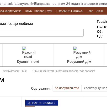
а наявність актуальні⚡Відправка протягом 24 годин із власного склад
ода користувача
Клуб Ermanos Loyal
ERMANOS HoReCa
Блог
Акції
Графік
Саме те, що любимо
Пн-Пт
Сб:
Нд:
Кухонні ножі
Розумний дім
Акумулятори 18650
18650 із захистом / випуклим плюсом (для ліхтарів)
им
за популярністю
спочатку деше
Сортування:
ІЗ ПЛАТОЮ ЗАХИСТУ