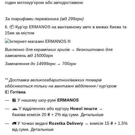
годин мотокурʼєром або автодоставкою
За тарифами перевізника (від 299грн)
6.
📦 Кур'єр
ERMANOS
на вантажному авто в межах Києва та
15км за містом
Виключно для
керамічних грилів
→ безкоштовно для
замовлень від 15000грн
Замовлення до 14999грн → 700грн
** Доставка великогабаритних/важких товарів
здійснюється тільки на вантажні відділення / кур'єром
💵
Готівка
🏪 У нашому
шоу-румі
ERMANOS
🛻 У відділеннях або кур'єру
Нової пошти
→
базова
комісія 20 ₴ + 2% від суми.
Детальніше
🚛 У точках видачі
Rozetka Delivery
→
комісія 15 ₴ + 1,5%
від суми.
Детальніше