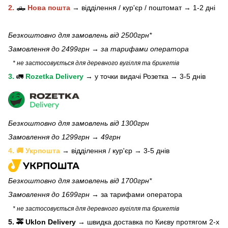
2.
🛻
Нова пошта
→
відділення / кур'єр / поштомат →
1-2 дні
Безкоштовно для замовлень від 2500грн*
Замовлення до 2499грн →
за тарифами оператора
* не застосовується для деревного вугілля та брикетів
3.
🚛
Rozetka Delivery
→
у
точки видачі Розетка →
3-5 днів
Безкоштовно для замовлень від 1300грн
Замовлення до 1299грн → 49грн
4. 🚚 Укрпошта
→ відділення / кур'єр → 3-5 днів
Безкоштовно для замовлень від 1700грн*
Замовлення до 1699грн →
за тарифами оператора
* не застосовується для деревного вугілля та брикетів
5. 🚕 Uklon Delivery
→
швидка доставка по Києву протягом 2-х