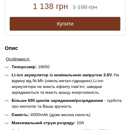
1 138 грн
1 198 грн
Купити
Опис
Особливості:
Типорозмір:
18650
Li-ion акумулятор із номінальною напругою 3.6V.
На
відміну від Ni-Mh (нікель-метал-гідридних) Li-ion
акумулятори не мають ефекту пам'яті, швидше
заряджаються та мають кращу енергоємність.
Більше 600 циклів заряджання/розряджання
- турбота
про екологію та Ваша зручність.
Ємність:
4000mAh (дуже висока ємність)
Максимальний струм розряду:
10А