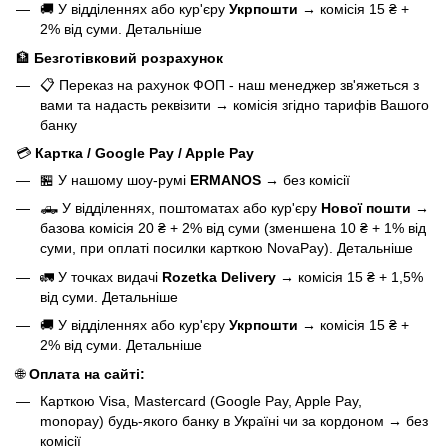
🚚 У відділеннях або кур'єру
Укрпошти
→
комісія 15 ₴ +
2% від суми.
Детальніше
🏦
Безготівковий розрахунок
📋 Переказ на рахунок ФОП - наш менеджер зв'яжеться з
вами та надасть реквізити
→
комісія згідно тарифів Вашого
банку
💳
Картка / Google Pay / Apple Pay
🏪 У нашому
шоу-румі
ERMANOS
→
без комісії
🛻 У відділеннях, поштоматах або кур'єру
Нової пошти
→
базова
комісія 20 ₴ + 2% від суми (зменшена 10 ₴ + 1% від
суми, при оплаті посилки карткою NovaPay).
Детальніше
🚛 У точках видачі
Rozetka Delivery
→
комісія 15 ₴ + 1,5%
від суми.
Детальніше
🚚 У відділеннях або кур'єру
Укрпошти
→
комісія 15 ₴ +
2% від суми.
Детальніше
🌐
Оплата на сайті:
Карткою Visa, Mastercard (Google Pay, Apple Pay,
monopay) будь-якого банку в Україні чи за кордоном
→
без
комісії