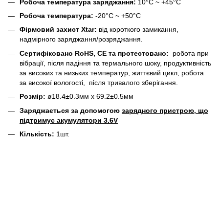
Робоча температура заряджання:
10°C ~ +45°C
Робоча температура:
-20°C ~ +50°C
Фірмовий захист Xtar:
від короткого замикання,
надмірного заряджання/розряджання.
Сертифіковано RoHS, CE та протестовано:
робота при
вібрації, після падіння та термального шоку, продуктивність
за високих та низьких температур, життєвий цикл, робота
за високої вологості, після тривалого зберігання.
Розмір:
ø18.4±0.3мм х 69.2±0.5мм
Заряджається за допомогою
зарядного пристрою, що
підтримує акумулятори 3.6V
Кількість:
1шт.