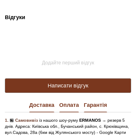
PDF
Відгуки
Додайте перший відгук
Написати відгук
Доставка
Оплата
Гарантія
1.
🏪
Самовивіз
із нашого
шоу-рум
у
ERMANOS
→ резерв 5
днів.
Адреса:
Київська обл.,
Бучанський район, с. Крюківщина,
вул.Садова, 28а (6км від Жулянського мосту) - Google Карти