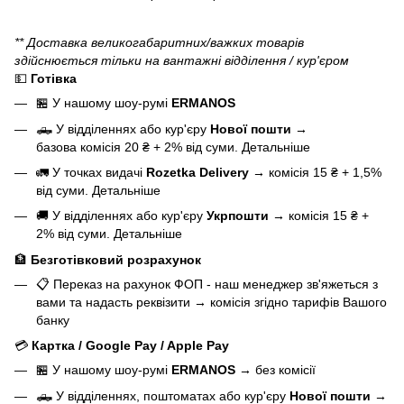
** Доставка великогабаритних/важких товарів
здійснюється тільки на вантажні відділення / кур'єром
💵
Готівка
🏪 У нашому
шоу-румі
ERMANOS
🛻 У відділеннях або кур'єру
Нової пошти
→
базова
комісія 20 ₴ + 2% від суми.
Детальніше
🚛 У точках видачі
Rozetka Delivery
→
комісія 15 ₴ + 1,5%
від суми.
Детальніше
🚚 У відділеннях або кур'єру
Укрпошти
→
комісія 15 ₴ +
2% від суми.
Детальніше
🏦
Безготівковий розрахунок
📋 Переказ на рахунок ФОП - наш менеджер зв'яжеться з
вами та надасть реквізити
→
комісія згідно тарифів Вашого
банку
💳
Картка / Google Pay / Apple Pay
🏪 У нашому
шоу-румі
ERMANOS
→
без комісії
🛻 У відділеннях, поштоматах або кур'єру
Нової пошти
→