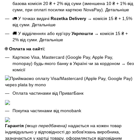
базова
комісія 20 ₴ + 2% від суми (зменшена 10 ₴ + 1% від
суми, при оплаті посилки карткою NovaPay).
Детальніше
🚛 У точках видачі
Rozetka Delivery
→
комісія 15 ₴ + 1,5%
від суми.
Детальніше
🚚 У відділеннях або кур'єру
Укрпошти
→
комісія 15 ₴ +
2% від суми.
Детальніше
🌐
Оплата на сайті:
Карткою Visa, Mastercard (Google Pay, Apple Pay,
monopay) будь-якого банку в Україні чи за кордоном
→
без
комісії
Оплата частинами від ПриватБанк
Покупка частинами від monobank
Гарантія
(якщо передбачена)
надається на кожен товар
індивідуально у відповідності до зобов'язань виробника,
зазначається у картці товару, оформляється відповідним