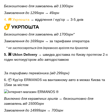
Безкоштовно для замовлень від 1300грн
Замовлення до 1299грн → 49грн
4. 🚚 Укрпошта
→ відділення / кур'єр → 3-5 днів
Безкоштовно для замовлень від 1700грн*
Замовлення до 1699грн →
за тарифами оператора
* не застосовується для деревного вугілля та брикетів
5. 🚕 Uklon Delivery
→
швидка доставка по Києву протягом 2-х
годин мотокурʼєром або автодоставкою
За тарифами перевізника (від 299грн)
6.
📦 Кур'єр
ERMANOS
на вантажному авто в межах Києва та
15км за містом
Виключно для
керамічних грилів
→ безкоштовно для
замовлень від 15000грн
Замовлення до 14999грн → 700грн