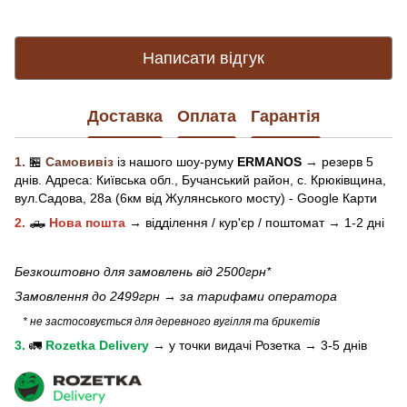
Написати відгук
Доставка
Оплата
Гарантія
1.
🏪
Самовивіз
із нашого
шоу-рум
у
ERMANOS
→ резерв 5
днів.
Адреса:
Київська обл.,
Бучанський район, с. Крюківщина,
вул.Садова, 28а (6км від Жулянського мосту) - Google Карти
2.
🛻
Нова пошта
→
відділення / кур'єр / поштомат →
1-2 дні
Безкоштовно для замовлень від 2500грн*
Замовлення до 2499грн →
за тарифами оператора
* не застосовується для деревного вугілля та брикетів
3.
🚛
Rozetka Delivery
→
у
точки видачі Розетка →
3-5 днів